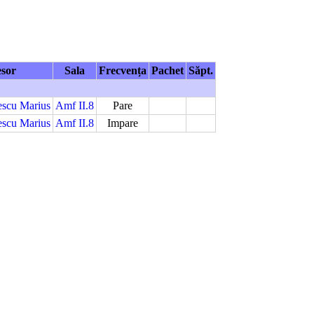
esor
Sala
Frecvența
Pachet
Săpt.
pescu Marius
Amf II.8
Pare
pescu Marius
Amf II.8
Impare