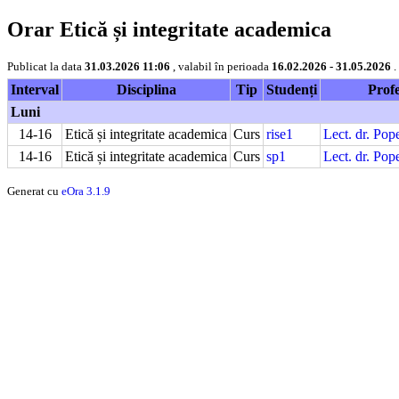
Orar Etică și integritate academica
Publicat la data
31.03.2026 11:06
, valabil în perioada
16.02.2026 - 31.05.2026
.
Interval
Disciplina
Tip
Studenți
Prof
Luni
14-16
Etică și integritate academica
Curs
rise1
Lect. dr. Po
14-16
Etică și integritate academica
Curs
sp1
Lect. dr. Po
Generat cu
eOra 3.1.9