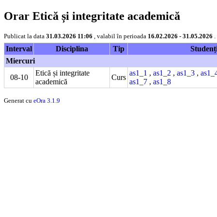
Orar Etică și integritate academică
Publicat la data
31.03.2026 11:06
, valabil în perioada
16.02.2026 - 31.05.2026
.
Interval
Disciplina
Tip
Studenț
Miercuri
Etică și integritate
as1_1
,
as1_2
,
as1_3
,
as1_
08-10
Curs
academică
as1_7
,
as1_8
Generat cu
eOra 3.1.9