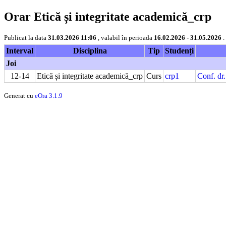
Orar Etică și integritate academică_crp
Publicat la data
31.03.2026 11:06
, valabil în perioada
16.02.2026 - 31.05.2026
.
Interval
Disciplina
Tip
Studenți
Joi
12-14
Etică și integritate academică_crp
Curs
crp1
Conf. dr
Generat cu
eOra 3.1.9