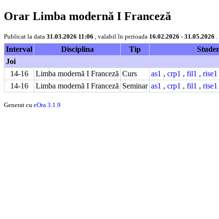
Orar Limba modernă I Franceză
Publicat la data
31.03.2026 11:06
, valabil în perioada
16.02.2026 - 31.05.2026
.
Interval
Disciplina
Tip
Studen
Joi
14-16
Limba modernă I Franceză
Curs
as1
,
crp1
,
fil1
,
rise
14-16
Limba modernă I Franceză
Seminar
as1
,
crp1
,
fil1
,
rise
Generat cu
eOra 3.1.9