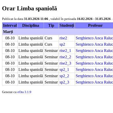
Orar Limba spaniolă
Publicat la data
31.03.2026 11:06
, valabil în perioada
16.02.2026 - 31.05.2026
.
Interval
Disciplina
Tip
Studenți
Profesor
Marți
08-10
Limba spaniolă
Curs
rise2
Serghienco Anca Ralu
08-10
Limba spaniolă
Curs
sp2
Serghienco Anca Ralu
08-10
Limba spaniolă
Seminar
rise2_1
Serghienco Anca Ralu
08-10
Limba spaniolă
Seminar
rise2_2
Serghienco Anca Ralu
08-10
Limba spaniolă
Seminar
rise2_3
Serghienco Anca Ralu
08-10
Limba spaniolă
Seminar
sp2_1
Serghienco Anca Ralu
08-10
Limba spaniolă
Seminar
sp2_2
Serghienco Anca Ralu
08-10
Limba spaniolă
Seminar
sp2_3
Serghienco Anca Ralu
Generat cu
eOra 3.1.9