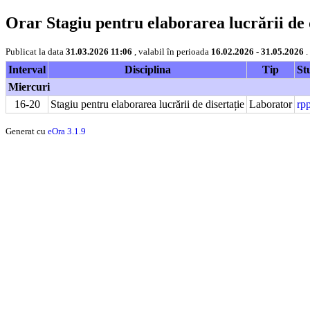
Orar Stagiu pentru elaborarea lucrării de 
Publicat la data
31.03.2026 11:06
, valabil în perioada
16.02.2026 - 31.05.2026
.
Interval
Disciplina
Tip
St
Miercuri
16-20
Stagiu pentru elaborarea lucrării de disertație
Laborator
rp
Generat cu
eOra 3.1.9