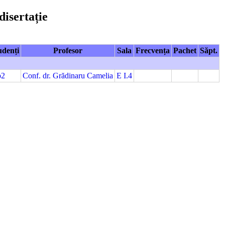
disertație
udenți
Profesor
Sala
Frecvența
Pachet
Săpt.
p2
Conf. dr. Grădinaru Camelia
E I.4