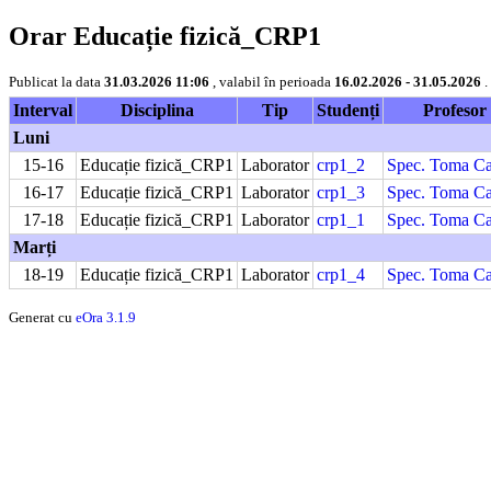
Orar Educație fizică_CRP1
Publicat la data
31.03.2026 11:06
, valabil în perioada
16.02.2026 - 31.05.2026
.
Interval
Disciplina
Tip
Studenți
Profesor
Luni
15-16
Educație fizică_CRP1
Laborator
crp1_2
Spec. Toma Ca
16-17
Educație fizică_CRP1
Laborator
crp1_3
Spec. Toma Ca
17-18
Educație fizică_CRP1
Laborator
crp1_1
Spec. Toma Ca
Marți
18-19
Educație fizică_CRP1
Laborator
crp1_4
Spec. Toma Ca
Generat cu
eOra 3.1.9