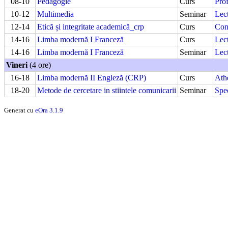
08-10
Pedagogie
Curs
Prof
10-12
Multimedia
Seminar
Lec
12-14
Etică și integritate academică_crp
Curs
Conf
14-16
Limba modernă I Franceză
Curs
Lect
14-16
Limba modernă I Franceză
Seminar
Lect
Vineri
(4 ore)
16-18
Limba modernă II Engleză (CRP)
Curs
Ath
18-20
Metode de cercetare in stiintele comunicarii
Seminar
Spe
Generat cu
eOra 3.1.9