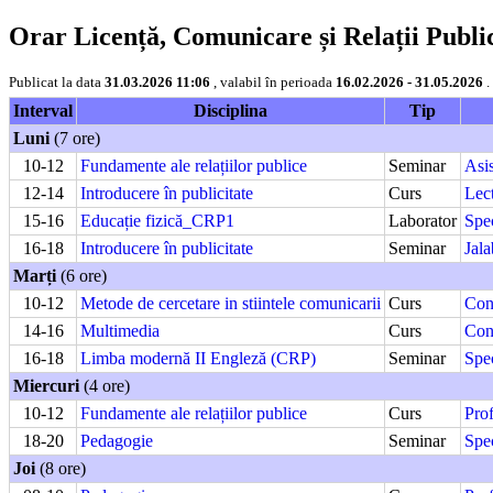
Orar Licență, Comunicare și Relații Public
Publicat la data
31.03.2026 11:06
, valabil în perioada
16.02.2026 - 31.05.2026
.
Interval
Disciplina
Tip
Luni
(7 ore)
10-12
Fundamente ale relațiilor publice
Seminar
Asis
12-14
Introducere în publicitate
Curs
Lec
15-16
Educație fizică_CRP1
Laborator
Spe
16-18
Introducere în publicitate
Seminar
Jala
Marți
(6 ore)
10-12
Metode de cercetare in stiintele comunicarii
Curs
Con
14-16
Multimedia
Curs
Con
16-18
Limba modernă II Engleză (CRP)
Seminar
Spec
Miercuri
(4 ore)
10-12
Fundamente ale relațiilor publice
Curs
Prof
18-20
Pedagogie
Seminar
Spe
Joi
(8 ore)