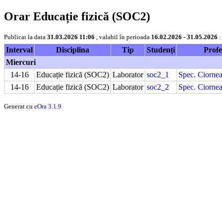
Orar Educație fizică (SOC2)
Publicat la data
31.03.2026 11:06
, valabil în perioada
16.02.2026 - 31.05.2026
.
Interval
Disciplina
Tip
Studenți
Profe
Miercuri
14-16
Educație fizică (SOC2)
Laborator
soc2_1
Spec. Ciorne
14-16
Educație fizică (SOC2)
Laborator
soc2_2
Spec. Ciorne
Generat cu
eOra 3.1.9