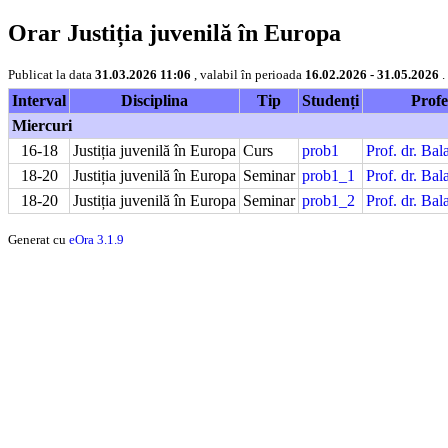
Orar Justiția juvenilă în Europa
Publicat la data
31.03.2026 11:06
, valabil în perioada
16.02.2026 - 31.05.2026
.
Interval
Disciplina
Tip
Studenți
Profe
Miercuri
16-18
Justiția juvenilă în Europa
Curs
prob1
Prof. dr. Ba
18-20
Justiția juvenilă în Europa
Seminar
prob1_1
Prof. dr. Ba
18-20
Justiția juvenilă în Europa
Seminar
prob1_2
Prof. dr. Ba
Generat cu
eOra 3.1.9