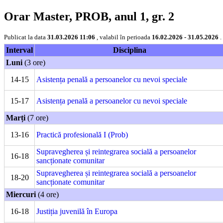
Orar Master, PROB, anul 1, gr. 2
Publicat la data
31.03.2026 11:06
, valabil în perioada
16.02.2026 - 31.05.2026
.
Interval
Disciplina
Luni
(3 ore)
14-15
Asistența penală a persoanelor cu nevoi speciale
15-17
Asistența penală a persoanelor cu nevoi speciale
Marți
(7 ore)
13-16
Practică profesională I (Prob)
Supravegherea și reintegrarea socială a persoanelor
16-18
sancționate comunitar
Supravegherea și reintegrarea socială a persoanelor
18-20
sancționate comunitar
Miercuri
(4 ore)
16-18
Justiția juvenilă în Europa