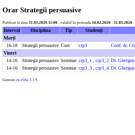
Orar Strategii persuasive
Publicat la data
31.03.2026 11:06
, valabil în perioada
16.02.2026 - 31.05.2026
.
Interval
Disciplina
Tip
Studenți
Marți
16-18
Strategii persuasive
Curs
crp3
Conf. dr. Ch
Vineri
14-16
Strategii persuasive
Seminar
crp3_1
,
crp3_2
Dr. Gherguț
14-16
Strategii persuasive
Seminar
crp3_3
,
crp3_4
Dr. Gherguț
Generat cu
eOra 3.1.9