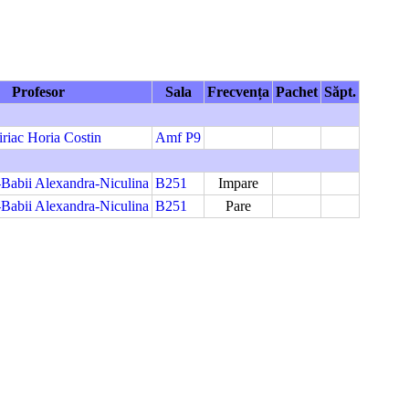
Profesor
Sala
Frecvența
Pachet
Săpt.
iriac Horia Costin
Amf P9
-Babii Alexandra-Niculina
B251
Impare
-Babii Alexandra-Niculina
B251
Pare