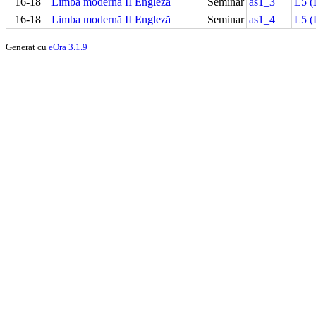
16-18
Limba modernă II Engleză
Seminar
as1_3
L5 (
16-18
Limba modernă II Engleză
Seminar
as1_4
L5 (
Generat cu
eOra 3.1.9