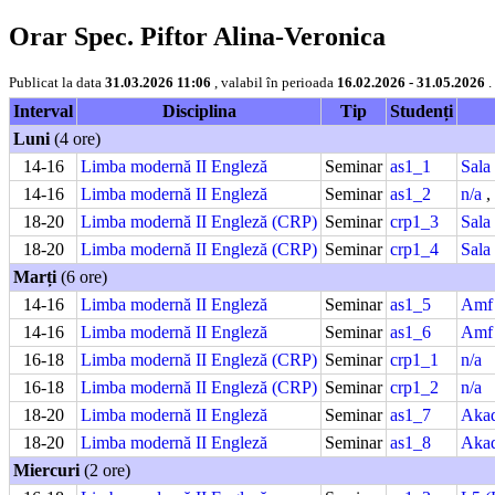
Orar Spec. Piftor Alina-Veronica
Publicat la data
31.03.2026 11:06
, valabil în perioada
16.02.2026 - 31.05.2026
.
Interval
Disciplina
Tip
Studenți
Luni
(4 ore)
14-16
Limba modernă II Engleză
Seminar
as1_1
Sala
14-16
Limba modernă II Engleză
Seminar
as1_2
n/a
,
18-20
Limba modernă II Engleză (CRP)
Seminar
crp1_3
Sala
18-20
Limba modernă II Engleză (CRP)
Seminar
crp1_4
Sala
Marți
(6 ore)
14-16
Limba modernă II Engleză
Seminar
as1_5
Amf 
14-16
Limba modernă II Engleză
Seminar
as1_6
Amf 
16-18
Limba modernă II Engleză (CRP)
Seminar
crp1_1
n/a
16-18
Limba modernă II Engleză (CRP)
Seminar
crp1_2
n/a
18-20
Limba modernă II Engleză
Seminar
as1_7
Aka
18-20
Limba modernă II Engleză
Seminar
as1_8
Aka
Miercuri
(2 ore)