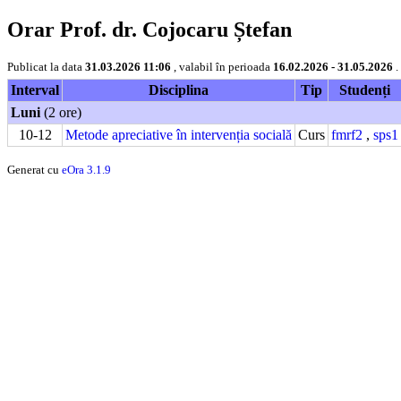
Orar Prof. dr. Cojocaru Ștefan
Publicat la data
31.03.2026 11:06
, valabil în perioada
16.02.2026 - 31.05.2026
.
Interval
Disciplina
Tip
Studenți
Luni
(2 ore)
10-12
Metode apreciative în intervenția socială
Curs
fmrf2
,
sps1
Generat cu
eOra 3.1.9