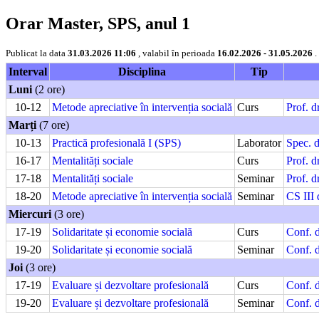
Orar Master, SPS, anul 1
Publicat la data
31.03.2026 11:06
, valabil în perioada
16.02.2026 - 31.05.2026
.
Interval
Disciplina
Tip
Luni
(2 ore)
10-12
Metode apreciative în intervenția socială
Curs
Prof. d
Marți
(7 ore)
10-13
Practică profesională I (SPS)
Laborator
Spec. 
16-17
Mentalități sociale
Curs
Prof. d
17-18
Mentalități sociale
Seminar
Prof. d
18-20
Metode apreciative în intervenția socială
Seminar
CS III 
Miercuri
(3 ore)
17-19
Solidaritate și economie socială
Curs
Conf. 
19-20
Solidaritate și economie socială
Seminar
Conf. 
Joi
(3 ore)
17-19
Evaluare și dezvoltare profesională
Curs
Conf. 
19-20
Evaluare și dezvoltare profesională
Seminar
Conf. 