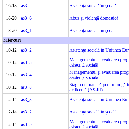
16-18
as3
Asistența socială în școală
18-20
as3_6
Abuz și violență domestică
18-20
as3_1
Asistența socială în școală
Miercuri
10-12
as3_2
Asistența socială în Uniunea Eu
Managementul și evaluarea prog
10-12
as3_3
asistență socială
Managementul și evaluarea prog
10-12
as3_4
asistență socială
Stagiu de practică pentru pregătir
10-12
as3_8
de licență (AS-III)
12-14
as3_3
Asistența socială în Uniunea Eu
12-14
as3_2
Asistența socială în școală
Managementul și evaluarea prog
12-14
as3_5
asistență socială