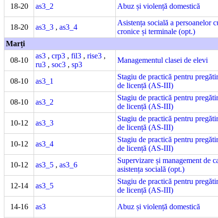
18-20
as3_2
Abuz și violență domestică
Asistența socială a persoanelor c
18-20
as3_3
,
as3_4
cronice și terminale (opt.)
Marți
as3
,
crp3
,
fil3
,
rise3
,
08-10
Managementul clasei de elevi
ru3
,
soc3
,
sp3
Stagiu de practică pentru pregătir
08-10
as3_1
de licență (AS-III)
Stagiu de practică pentru pregătir
08-10
as3_2
de licență (AS-III)
Stagiu de practică pentru pregătir
10-12
as3_3
de licență (AS-III)
Stagiu de practică pentru pregătir
10-12
as3_4
de licență (AS-III)
Supervizare și management de ca
10-12
as3_5
,
as3_6
asistența socială (opt.)
Stagiu de practică pentru pregătir
12-14
as3_5
de licență (AS-III)
14-16
as3
Abuz și violență domestică