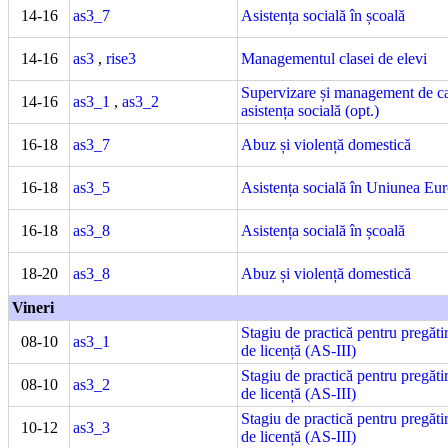
14-16
as3_7
Asistența socială în școală
14-16
as3
,
rise3
Managementul clasei de elevi
Supervizare și management de ca
14-16
as3_1
,
as3_2
asistența socială (opt.)
16-18
as3_7
Abuz și violență domestică
16-18
as3_5
Asistența socială în Uniunea Eu
16-18
as3_8
Asistența socială în școală
18-20
as3_8
Abuz și violență domestică
Vineri
Stagiu de practică pentru pregătir
08-10
as3_1
de licență (AS-III)
Stagiu de practică pentru pregătir
08-10
as3_2
de licență (AS-III)
Stagiu de practică pentru pregătir
10-12
as3_3
de licență (AS-III)