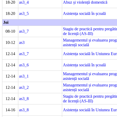
18-20
as3_4
Abuz și violență domestică
18-20
as3_5
Asistența socială în școală
Joi
Stagiu de practică pentru pregătir
08-10
as3_7
de licență (AS-III)
Managementul și evaluarea prog
10-12
as3
asistență socială
12-14
as3_7
Asistența socială în Uniunea Eu
12-14
as3_6
Asistența socială în școală
Managementul și evaluarea prog
12-14
as3_1
asistență socială
Managementul și evaluarea prog
12-14
as3_2
asistență socială
Stagiu de practică pentru pregătir
12-14
as3_8
de licență (AS-III)
14-16
as3_8
Asistența socială în Uniunea Eu