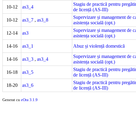
Stagiu de practică pentru pregătir
10-12
as3_4
de licență (AS-III)
Supervizare și management de ca
10-12
as3_7
,
as3_8
asistența socială (opt.)
Supervizare și management de ca
12-14
as3
asistența socială (opt.)
14-16
as3_1
Abuz și violență domestică
Supervizare și management de ca
14-16
as3_3
,
as3_4
asistența socială (opt.)
Stagiu de practică pentru pregătir
16-18
as3_5
de licență (AS-III)
Stagiu de practică pentru pregătir
18-20
as3_6
de licență (AS-III)
Generat cu
eOra 3.1.9