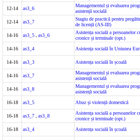
Managementul și evaluarea prog
12-14
as3_6
asistență socială
Stagiu de practică pentru pregătir
12-14
as3_7
de licență (AS-III)
Asistența socială a persoanelor c
14-16
as3_5
,
as3_6
cronice și terminale (opt.)
14-16
as3_4
Asistența socială în Uniunea Eu
14-16
as3_3
Asistența socială în școală
Managementul și evaluarea prog
14-16
as3_7
asistență socială
Managementul și evaluarea prog
14-16
as3_8
asistență socială
16-18
as3_5
Abuz și violență domestică
Asistența socială a persoanelor c
16-18
as3_7
,
as3_8
cronice și terminale (opt.)
16-18
as3_4
Asistența socială în școală