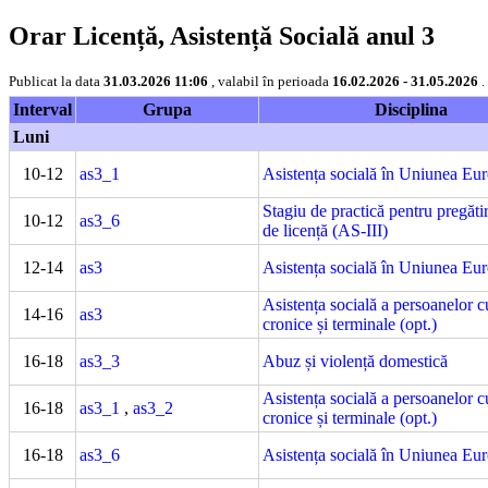
Orar Licență, Asistență Socială anul 3
Publicat la data
31.03.2026 11:06
, valabil în perioada
16.02.2026 - 31.05.2026
.
Interval
Grupa
Disciplina
Luni
10-12
as3_1
Asistența socială în Uniunea Eu
Stagiu de practică pentru pregătir
10-12
as3_6
de licență (AS-III)
12-14
as3
Asistența socială în Uniunea Eu
Asistența socială a persoanelor c
14-16
as3
cronice și terminale (opt.)
16-18
as3_3
Abuz și violență domestică
Asistența socială a persoanelor c
16-18
as3_1
,
as3_2
cronice și terminale (opt.)
16-18
as3_6
Asistența socială în Uniunea Eu