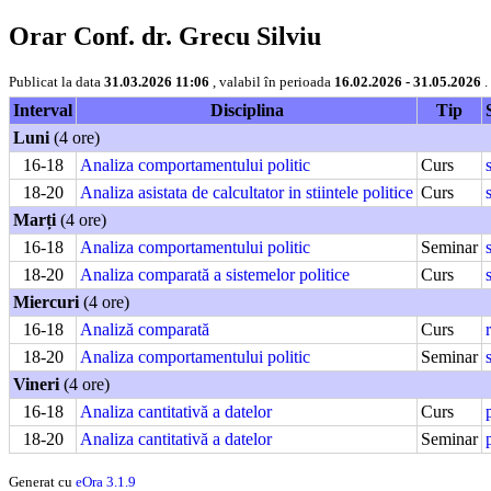
Orar Conf. dr. Grecu Silviu
Publicat la data
31.03.2026 11:06
, valabil în perioada
16.02.2026 - 31.05.2026
.
Interval
Disciplina
Tip
Luni
(4 ore)
16-18
Analiza comportamentului politic
Curs
18-20
Analiza asistata de calcultator in stiintele politice
Curs
Marți
(4 ore)
16-18
Analiza comportamentului politic
Seminar
18-20
Analiza comparată a sistemelor politice
Curs
Miercuri
(4 ore)
16-18
Analiză comparată
Curs
18-20
Analiza comportamentului politic
Seminar
Vineri
(4 ore)
16-18
Analiza cantitativă a datelor
Curs
18-20
Analiza cantitativă a datelor
Seminar
Generat cu
eOra 3.1.9