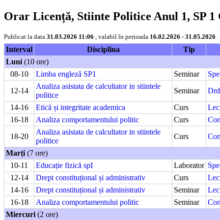
Orar Licență, Stiinte Politice Anul 1, SP 1
Publicat la data
31.03.2026 11:06
, valabil în perioada
16.02.2026 - 31.05.2026
.
Interval
Disciplina
Tip
Luni
(10 ore)
08-10
Limba engleză SP1
Seminar
Spe
Analiza asistata de calcultator in stiintele
12-14
Seminar
Drd
politice
14-16
Etică și integritate academica
Curs
Lec
16-18
Analiza comportamentului politic
Curs
Con
Analiza asistata de calcultator in stiintele
18-20
Curs
Con
politice
Marți
(7 ore)
10-11
Educație fizică spI
Laborator
Spe
12-14
Drept constituțional și administrativ
Curs
Lect
14-16
Drept constituțional și administrativ
Seminar
Lect
16-18
Analiza comportamentului politic
Seminar
Con
Miercuri
(2 ore)