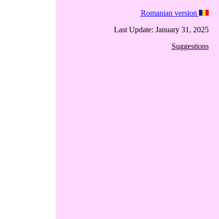
Romanian version
Last Update: Januar
y 31,
20
25
Suggesti
ons