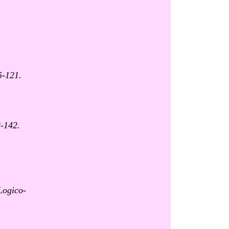
5-121.
2-142.
Logico-