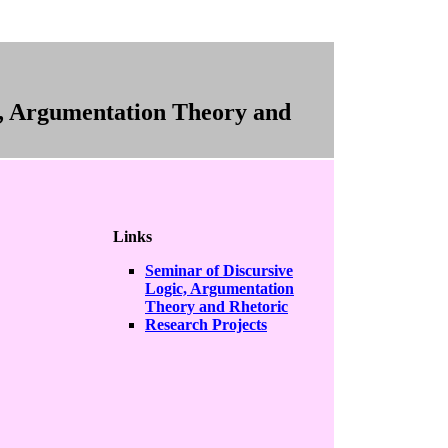
c, Argumentation Theory and
Links
Seminar of Discursive
Logic, Argumentation
Theory and Rhetoric
Research Projects