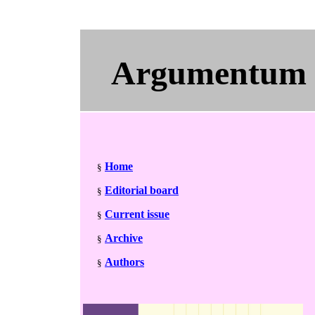
Argumentum
Home
§
Editorial board
§
Current issue
§
Archive
§
Authors
§