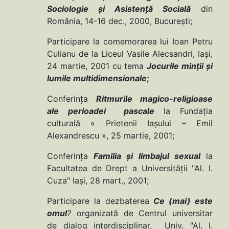
Sociologie şi Asistenţă Socială
din
România, 14-16 dec., 2000, Bucureşti;
Participare la comemorarea lui Ioan Petru
Culianu de la Liceul Vasile Alecsandri, Iaşi,
24 martie, 2001 cu tema
Jocurile minţii şi
lumile multidimensionale
;
Conferinţa
Ritmurile magico-religioase
ale perioadei pascale
la Fundaţia
culturală « Prietenii Iaşului – Emil
Alexandrescu », 25 martie, 2001;
Conferinţa
Familia şi limbajul sexual
la
Facultatea de Drept a Universităţii "Al. I.
Cuza" Iaşi, 28 mart., 2001;
Participare la dezbaterea
Ce (mai) este
omul
?
organizată de Centrul universitar
de dialog interdisciplinar, Univ. "Al. I.