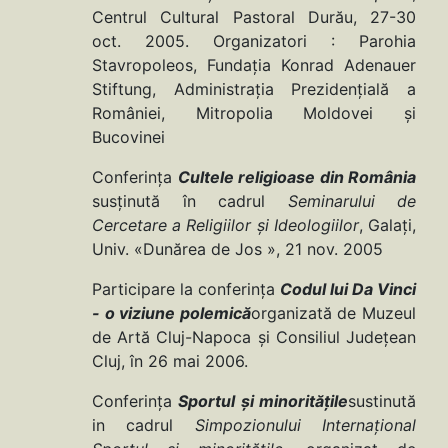
Centrul Cultural Pastoral Durău, 27-30
oct. 2005. Organizatori : Parohia
Stavropoleos, Fundaţia Konrad Adenauer
Stiftung, Administraţia Prezidenţială a
României, Mitropolia Moldovei şi
Bucovinei
Conferinţa
Cultele religioase din România
susţinută în cadrul
Seminarului de
Cercetare a Religiilor şi Ideologiilor
, Galaţi,
Univ. «Dunărea de Jos », 21 nov. 2005
Participare la conferinţa
Codul lui Da Vinci
- o viziune polemică
organizată de Muzeul
de Artă Cluj-Napoca şi Consiliul Judeţean
Cluj, în 26 mai 2006.
Conferinţa
Sportul şi minorităţile
sustinută
in cadrul
Simpozionului Internaţional