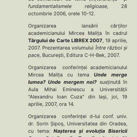
fundamentalismele religioase,
28
octombrie 2006, orele 10-12.
Organizarea lansării cărţilor
academicianului Mircea Maliţa în cadrul
Tărgului de
Carte LIBREX 2007
, 19 aprilie,
2007. Prezentarea volumului
Între război şi
pace
, Bucureşti, Editura C-H-Bek, 2007.
Organizarea conferinţei academicianului
Mircea Maliţa cu tema
Unde merge
lumea? Unde mergem noi?
susţinută în
Aula Mihai Eminescu a Universităţii
"Alexandru Ioan Cuza" din Iaşi, joi, 19
aprilie, 2007, ora 14.
Organizarea conferinţei d-lui conf. univ.
dr. Sorin Şipoş, Universitatea din Oradea,
cu tema:
Naşterea şi evoluţia Bisericii