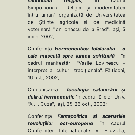
simbolului religios
,
în cadrul
Simpozionului "Religia şi modernitatea
întru uman" organizată de Universitatea
de Ştiinţe agricole şi de medicină
veterinară "Ion Ionescu de la Brad", Iaşi, 5
iunie, 2002;
Conferinţa
Hermeneutica folclorului – o
cale mascată spre lumea spirituală
,
în
cadrul manifestării "Vasile Lovinescu –
interpret al culturii tradiţionale", Fălticeni,
16 oct., 2002;
Comunicarea
Ideologia satanizării şi
delirul hermeneutic
în cadrul Zilelor Univ.
"Al. I. Cuza", Iaşi, 25-26 oct., 2002;
Conferinţa
Fantapolitica
şi scenariile
revoluţiilor est-europene
în cadrul
Conferinţei Internaţionale « Filozofia,