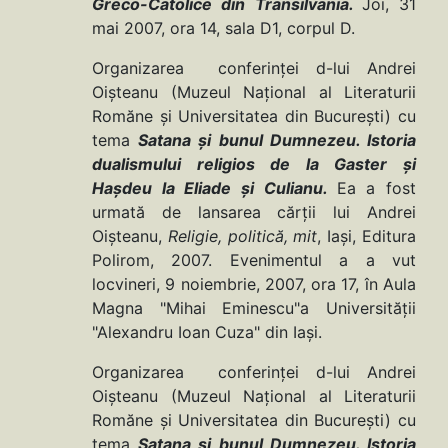
Greco-Catolice din Transilvania.
Joi, 31
mai 2007, ora 14, sala D1, corpul D.
Organizarea conferinţei d-lui Andrei
Oişteanu (Muzeul Naţional al Literaturii
Romăne şi Universitatea din Bucureşti) cu
tema
Satana şi bunul Dumnezeu. Istoria
dualismului religios de la Gaster şi
Haşdeu la Eliade şi Culianu.
Ea a fost
urmată de lansarea cărţii lui Andrei
Oişteanu,
Religie, politică, mit
, Iaşi, Editura
Polirom, 2007. Evenimentul a a vut
locvineri, 9 noiembrie, 2007, ora 17, în Aula
Magna "Mihai Eminescu"a Universităţii
"Alexandru Ioan Cuza" din Iaşi.
Organizarea conferinţei d-lui Andrei
Oişteanu (Muzeul Naţional al Literaturii
Romăne şi Universitatea din Bucureşti) cu
tema
Satana şi bunul Dumnezeu. Istoria