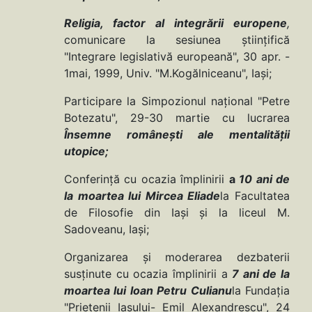
Religia, factor al integrării europene
,
comunicare la sesiunea ştiinţifică
"Integrare legislativă europeană", 30 apr. -
1mai, 1999, Univ. "M.Kogălniceanu", Iaşi;
Participare la Simpozionul naţional "Petre
Botezatu", 29-30 martie cu lucrarea
Însemne româneşti ale mentalităţii
utopice;
Conferinţă cu ocazia împlinirii
a
10 ani de
la moartea lui Mircea Eliade
la Facultatea
de Filosofie din Iaşi şi la liceul M.
Sadoveanu, Iaşi;
Organizarea şi moderarea dezbaterii
susţinute cu ocazia împlinirii a
7 ani de la
moartea lui Ioan Petru Culianu
la Fundaţia
"Prietenii Iaşului- Emil Alexandrescu", 24