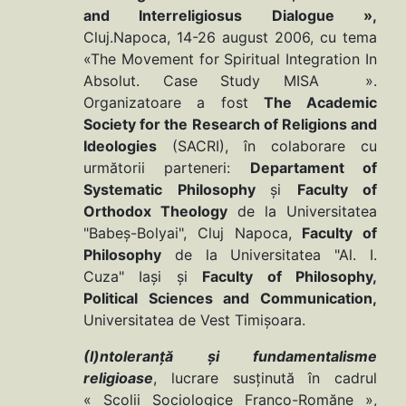
and Interreligiosus Dialogue »,
Cluj.Napoca, 14-26 august 2006, cu tema
«The Movement for Spiritual Integration In
Absolut. Case Study MISA ».
Organizatoare a fost
The Academic
Society for the
Research of Religions and
Ideologies
(SACRI), în colaborare cu
următorii parteneri:
Departament of
Systematic Philosophy
şi
Faculty of
Orthodox Theology
de la Universitatea
"Babeş-Bolyai", Cluj Napoca,
Faculty of
Philosophy
de la Universitatea "Al. I.
Cuza" Iaşi şi
Faculty of Philosophy,
Political Sciences and Communication,
Universitatea de Vest Timişoara.
(I)ntoleranţă şi fundamentalisme
religioase
, lucrare susţinută în cadrul
« Şcolii Sociologice Franco-Romăne »,