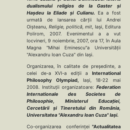
dualismului religios de la Gaster şi
Haşdeu la Eliade şi Culianu.
Ea a fost
urmată de lansarea cărţii lui Andrei
Oişteanu,
Religie, politică, mit
, Iaşi, Editura
Polirom, 2007. Evenimentul a a vut
locvineri, 9 noiembrie, 2007, ora 17, în Aula
Magna "Mihai Eminescu"a Universităţii
"Alexandru Ioan Cuza" din Iaşi.
Organizarea, în calitate de preşedinte, a
celei de-a XVI-a ediţii a
International
Philosophy Olympiad,
Iaşi, 18-22 mai
2008. Instituţii organizatoare:
Federation
Internationale des Societes de
Philosophie, Ministerul Educaţiei,
Cercetării şi Tineretului din România,
Universitatea "Alexandru Ioan Cuza" Iaşi.
Co-organizarea conferinţei
"Actualitatea