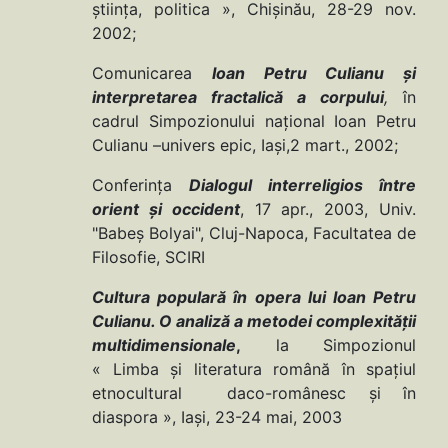
ştiinţa, politica », Chişinău, 28-29 nov.
2002;
Comunicarea
Ioan Petru Culianu şi
interpretarea fractalică a corpului
,
în
cadrul Simpozionului naţional Ioan Petru
Culianu –univers epic, Iaşi,2 mart., 2002;
Conferinţa
Dialogul interreligios între
orient şi occident
, 17 apr., 2003, Univ.
"Babeş Bolyai", Cluj-Napoca, Facultatea de
Filosofie, SCIRI
Cultura populară în opera lui Ioan Petru
Culianu. O analiză a metodei complexităţii
multidimensionale
,
la Simpozionul
« Limba şi literatura română în spaţiul
etnocultural daco-românesc şi în
diaspora », Iaşi, 23-24 mai, 2003