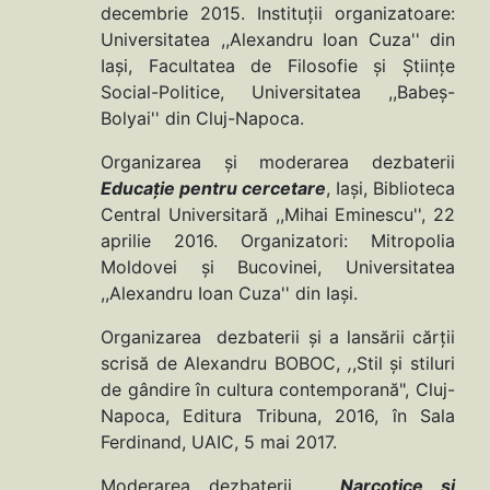
decembrie 2015. Instituţii organizatoare:
Universitatea ,,Alexandru Ioan Cuza'' din
Iaşi, Facultatea de Filosofie şi Ştiinţe
Social-Politice, Universitatea ,,Babeș-
Bolyai'' din Cluj-Napoca.
Organizarea şi moderarea dezbaterii
Educaţie pentru cercetare
, Iași, Biblioteca
Central Universitară ,,Mihai Eminescu'', 22
aprilie 2016. Organizatori: Mitropolia
Moldovei şi Bucovinei, Universitatea
,,Alexandru Ioan Cuza'' din Iași.
Organizarea dezbaterii şi a lansării cărţii
scrisă de Alexandru BOBOC,
,
,Stil și stiluri
de gândire în cultura contemporană", Cluj-
Napoca, Editura Tribuna, 2016, în Sala
Ferdinand, UAIC, 5 mai 2017.
Moderarea dezbaterii
,,Narcotice și