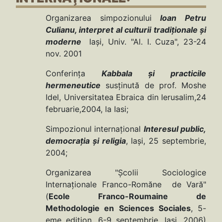
Organizarea simpozionului
Ioan Petru
Culianu, interpret al culturii tradiţionale şi
moderne
Iaşi, Univ. "Al. I. Cuza", 23-24
nov. 2001
Conferinţa
Kabbala şi practicile
hermeneutice
susţinută de prof. Moshe
Idel, Universitatea Ebraica din Ierusalim,24
februarie,2004, la Iasi;
Simpozionul internaţional
Interesul public,
democraţia şi religia
, Iaşi, 25 septembrie,
2004;
Organizarea "Şcolii Sociologice
Internaţionale Franco-Romăne de Vară"
(
Ecole Franco-Roumaine de
Methodologie en Sciences Sociales
, 5-
eme edition, 6-9 septembrie, Iaşi, 2006)