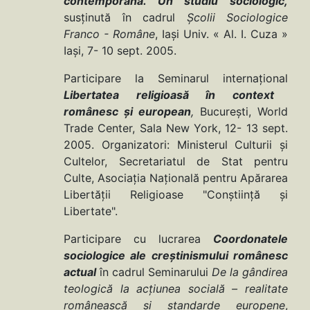
contemporană. Un studiu sociologic,
susţinută în cadrul
Şcolii Sociologice
Franco - Române
, Iaşi Univ. « Al. I. Cuza »
Iaşi, 7- 10 sept. 2005.
Participare la Seminarul internaţional
Libertatea religioasă în context
românesc
şi european
,
Bucureşti, World
Trade Center, Sala New York, 12- 13 sept.
2005. Organizatori: Ministerul Culturii şi
Cultelor, Secretariatul de Stat pentru
Culte, Asociaţia Naţională pentru Apărarea
Libertăţii Religioase "Conştiinţă şi
Libertate".
Participare cu lucrarea
Coordonatele
sociologice ale creştinismului românesc
actual
în cadrul Seminarului
De la gândirea
teologică la acţiunea socială – realitate
românească şi standarde europene
,