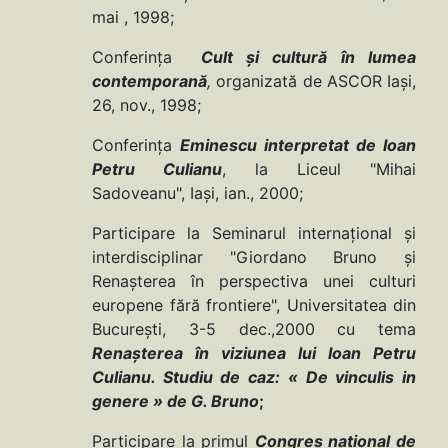
mai , 1998;
Conferinţa
Cult şi cultură în lumea
contemporană
,
organizată de ASCOR Iaşi,
26, nov., 1998;
Conferinţa
Eminescu interpretat de Ioan
Petru Culianu
, la Liceul "Mihai
Sadoveanu", Iaşi, ian., 2000;
Participare la Seminarul internaţional şi
interdisciplinar "Giordano Bruno şi
Renaşterea în perspectiva unei culturi
europene fără frontiere", Universitatea din
Bucureşti, 3-5 dec.,2000 cu tema
Renaşterea în viziunea lui Ioan Petru
Culianu. Studiu de caz: « De vinculis in
genere » de G. Bruno
;
Participare la primul
Congres naţional de