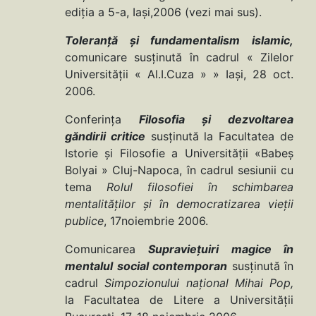
ediţia a 5-a, Iaşi,2006 (vezi mai sus).
Toleranţă şi fundamentalism islamic,
comunicare susţinută în cadrul « Zilelor
Universităţii « Al.I.Cuza » » Iaşi, 28 oct.
2006.
Conferinţa
Filosofia şi dezvoltarea
găndirii critice
susţinută la Facultatea de
Istorie şi Filosofie a Universităţii «Babeş
Bolyai » Cluj-Napoca, în cadrul sesiunii cu
tema
Rolul filosofiei în schimbarea
mentalităţilor şi în democratizarea vieţii
publice
, 17noiembrie 2006.
Comunicarea
Supravieţuiri magice în
mentalul social contemporan
susţinută în
cadrul
Simpozionului naţional Mihai Pop,
la Facultatea de Litere a Universităţii