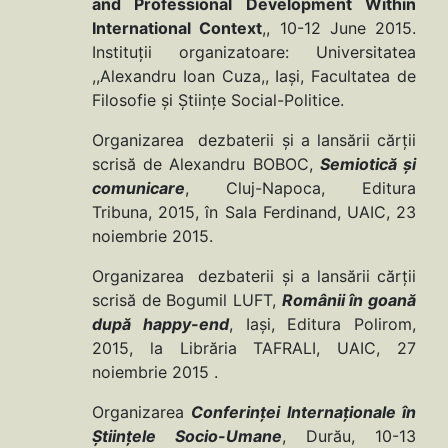
and Professional Development Within
International Context
,, 10-12 June 2015.
Instituţii organizatoare: Universitatea
,,Alexandru Ioan Cuza,, Iaşi, Facultatea de
Filosofie şi Ştiinţe Social-Politice.
Organizarea dezbaterii şi a lansării cărţii
scrisă de Alexandru BOBOC,
Semiotică și
comunicare
, Cluj-Napoca, Editura
Tribuna, 2015, în Sala Ferdinand, UAIC, 23
noiembrie 2015.
Organizarea dezbaterii şi a lansării cărţii
scrisă de Bogumil LUFT,
Românii în goană
după happy-end
, Iași, Editura Polirom,
2015, la Librăria TAFRALI, UAIC, 27
noiembrie 2015 .
Organizarea
Conferinţei Internaţionale în
Științele Socio-Umane
, Durău, 10-13