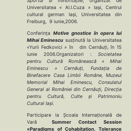
Sportul si minorităţile
, organizat de
Universitatea « Al.I.Cuza » Iaşi, Centrul
cultural german Iaşi, Universitatea din
Freiburg, 9 iunie,2006.
Conferinţa
Motive gnostice în opera lui
Mihai Eminescu
susţinută la Universitatea
«Yurii Fedkovici » în din Cernăuţi, în 15
iunie 2006.Organizatori :
Societatea
pentru
Cultură Romănească « Mihai
Eminescu » Cernăuţi, Fundaţia de
Binefacere Casa Limbii Romăne, Muzeul
Memorial Mihai Eminescu, Consulatul
General al Romăniei din Cernăuţi, Direcţia
pentru Cultură, Culte şi Patrimoniu
Cultural Iaşi
.
Participare la Şcoala Internaţională de
Vară
Summer Contact Session
«Paradigms of Cohabitation, Tolerance