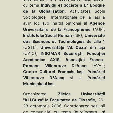
cu tema
Individu et Societe a L* Epoque
de la Globalisation.
Activitatea Şcolii
Sociologice Internaţionale de la Iaşi a
avut loc sub înaltul patronaj al
Agence
Universitaire
de la Francophonie
(AUF);
Institutului Social Roman
(ISR);
Universite
des Sciences et Technologies de Lille 1
(USTL);
Universităţii
"Al.I.Cuza" din Iaşi
(UAIC);
INSOMAR
Bucureşti
,
Fundaţiei
Academice AXIS
,
Asociaţiei Franco-
Romane Villeneuve D*Ascq
(AVAI);
Centre Culturel Francais
Iaşi,
Primăriei
Villeneuve D*Ascq
şi al
Primăriei
Municipiului Iaşi
.
Organizarea
Zilelor Universităţii
"Al.I.Cuza" la Facultatea de Filosofie,
26-
28 octombrie 2006. Coordonarea sesiunii
de comunicări cu tema
(In)toleranţa şi