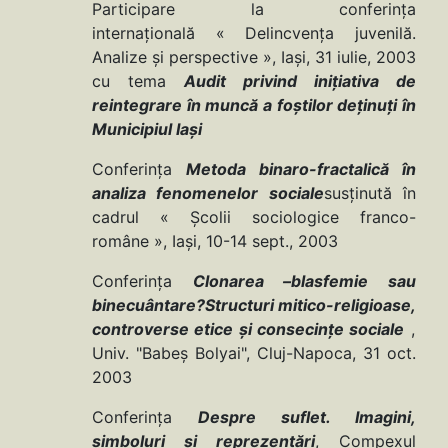
Participare la conferinţa
internaţională « Delincvenţa juvenilă.
Analize şi perspective », Iaşi, 31 iulie, 2003
cu tema
Audit privind iniţiativa de
reintegrare în muncă a foştilor deţinuţi în
Municipiul Iaşi
Conferinţa
Metoda binaro-fractalică în
analiza fenomenelor sociale
susţinută în
cadrul « Şcolii sociologice franco-
române », Iaşi, 10-14 sept., 2003
Conferinţa
Clonarea –blasfemie sau
binecuântare?
Structuri mitico-religioase,
controverse etice şi consecinţe sociale
,
Univ. "Babeş Bolyai", Cluj-Napoca, 31 oct.
2003
Conferinţa
Despre suflet. Imagini,
simboluri şi reprezentări
, Compexul