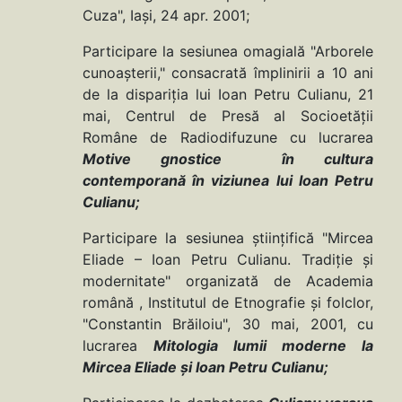
Cuza", Iaşi, 24 apr. 2001;
Participare la sesiunea omagială "Arborele
cunoaşterii," consacrată împlinirii a 10 ani
de la dispariţia lui Ioan Petru Culianu, 21
mai, Centrul de Presă al Socioetăţii
Române de Radiodifuzune cu lucrarea
Motive gnostice în cultura
contemporană în viziunea lui Ioan Petru
Culianu;
Participare la sesiunea ştiinţifică "Mircea
Eliade – Ioan Petru Culianu. Tradiţie şi
modernitate" organizată de Academia
română , Institutul de Etnografie şi folclor,
"Constantin Brăiloiu", 30 mai, 2001, cu
lucrarea
Mitologia lumii moderne la
Mircea Eliade şi Ioan Petru Culianu;