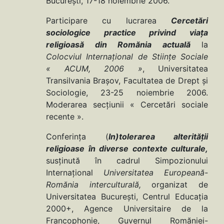
Bucureşti, 17-18 noiembrie 2006.
Participare cu lucrarea
Cercetări
sociologice practice privind viaţa
religioasă din Romănia actuală
la
Colocviul Internaţional de Stiinţe Sociale
« ACUM, 2006 »
, Universitatea
Transilvania Braşov, Facultatea de Drept şi
Sociologie, 23-25 noiembrie 2006.
Moderarea secţiunii « Cercetări sociale
recente ».
Conferinţa (
In)tolerarea alterităţii
religioase în diverse contexte culturale,
susţinută în cadrul Simpozionului
Internaţional
Universitatea Europeană-
Romănia interculturală,
organizat de
Universitatea Bucureşti, Centrul Educaţia
2000+, Agence Universitaire de la
Francophonie, Guvernul Romăniei-