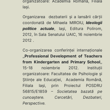
organizatoare: Academia Română, Filiala
Iaşi.
Organizarea dezbaterii şi a lansării cărţii
coordonată de Mihaela MIROIU,
Ideologii
politice actuale
, Iaşi, Editura Polirom,
2012, în Sala Senatului UAIC, 16 noiembrie
2012 .
Co-organizarea conferinţei internaţionale
,,
Professional Development of Teachers
from Kindergarten and Primary School
,,
15-18 noiembrie 2012. Instituţii
organizatoare: Facultatea de Psihologie şi
Ştiinţe ale Educaţiei, Academia Română,
Filiala Iaşi, prin Proiectul POSDRU
56815/E1859 –
Societatea bazată pe
cunoaştere. Cercetări, Dezbateri,
Perspective.