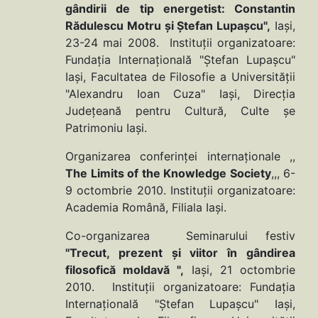
gândirii de tip energetist: Constantin
Rădulescu Motru şi Ştefan Lupaşcu",
Iaşi,
23-24 mai 2008. Instituţii organizatoare:
Fundaţia Internaţională "Ştefan Lupaşcu"
Iaşi, Facultatea de Filosofie a Universităţii
"Alexandru Ioan Cuza" Iaşi, Direcţia
Judeţeană pentru Cultură, Culte şe
Patrimoniu Iaşi.
Organizarea conferinţei internaţionale ,,
The Limits of the Knowledge Society
,,, 6-
9 octombrie 2010. Instituţii organizatoare:
Academia Română, Filiala Iaşi.
Co-organizarea Seminarului festiv
"Trecut, prezent şi viitor în gândirea
filosofică moldavă ",
Iaşi, 21 octombrie
2010. Instituţii organizatoare: Fundaţia
Internaţională "Ştefan Lupaşcu" Iaşi,