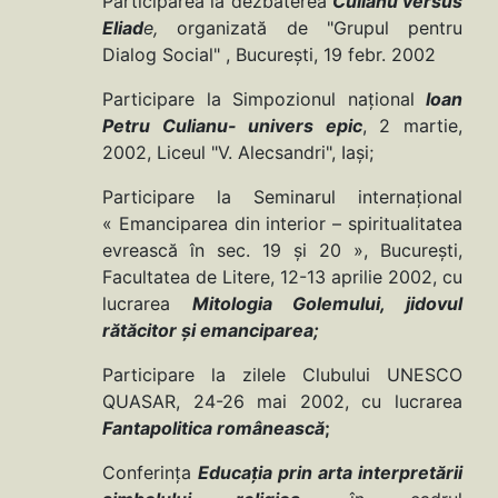
Participarea la dezbaterea
Culianu versus
Eliad
e,
organizată de "Grupul pentru
Dialog Social" , Bucureşti, 19 febr. 2002
Participare la Simpozionul naţional
Ioan
Petru Culianu- univers epic
, 2 martie,
2002, Liceul "V. Alecsandri", Iaşi;
Participare la Seminarul internaţional
« Emanciparea din interior – spiritualitatea
evrească în sec. 19 şi 20 », Bucureşti,
Facultatea de Litere, 12-13 aprilie 2002, cu
lucrarea
Mitologia Golemului, jidovul
rătăcitor şi emanciparea;
Participare la zilele Clubului UNESCO
QUASAR, 24-26 mai 2002, cu lucrarea
Fantapolitica românească
;
Conferinţa
Educaţia prin arta interpretării