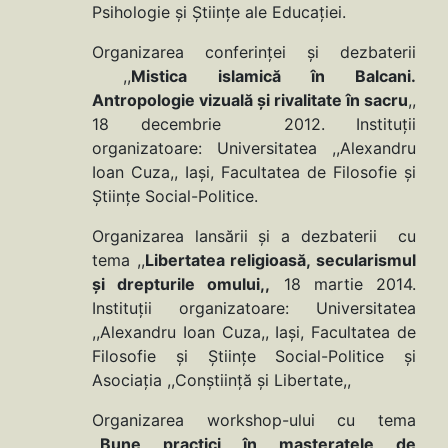
Psihologie şi Ştiinţe ale Educaţiei.
Organizarea conferinţei şi dezbaterii
,,
Mistica islamică în Balcani.
Antropologie vizuală şi rivalitate în sacru
,,
18 decembrie 2012. Instituţii
organizatoare: Universitatea ,,Alexandru
Ioan Cuza,, Iaşi, Facultatea de Filosofie şi
Ştiinţe Social-Politice.
Organizarea lansării și a dezbaterii cu
tema ,,
Libertatea religioasă, secularismul
și drepturile omului,,
18 martie 2014.
Instituţii organizatoare: Universitatea
,,Alexandru Ioan Cuza,, Iaşi, Facultatea de
Filosofie şi Ştiinţe Social-Politice și
Asociația ,,Conștiință și Libertate,,
Organizarea workshop-ului cu tema
,,
Bune practici în masteratele de