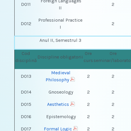
Foreign Languages
DO11
2
II
Professional Practice
DO12
2
I
Anul II, Semestrul 3
Cod
Ore
Ore
Discipline obligatorii
disciplină
curs
seminar/laborato
Medieval
DO13
2
2
Philosophy
DO14
Gnoseology
2
2
DO15
Aesthetics
2
2
DO16
Epistemology
2
2
DO17
Formal Logic
2
2