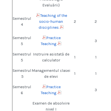
Evaluării)
Teaching of the
Semestrul
socio-human
2
2
4
disciplines
Semestrul
Practice
3
5
Teaching
Semestrul
Instruire asistată de
1
1
5
calculator
Semestrul
Managementul clasei
1
1
5
de elevi
Semestrul
Practice
3
6
Teaching
Examen de absolvire
nivel I