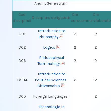
Anul I, Semestrul 1
Cod
Ore
Ore
Discipline obligatorii
disciplină
curs
seminar/laborato
Introduction to
DO1
2
2
Philosophy
DO2
Logics
2
2
Philosophycal
DO3
2
2
Terminology
Introduction to
DOB4
Political Sciences.
2
2
Citizenschip
DO5
Foreign Languages I
2
Technologie in