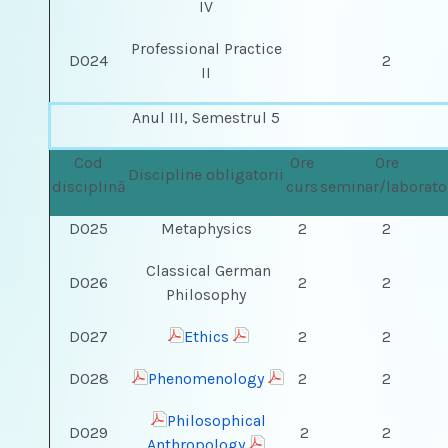
IV
Professional Practice
DO24
2
II
Anul III, Semestrul 5
Cod
Ore
Ore
Discipline obligatorii
disciplină
curs
seminar/laborato
DO25
Metaphysics
2
2
Classical German
DO26
2
2
Philosophy
DO27
Ethics
2
2
DO28
Phenomenology
2
2
Philosophical
DO29
2
2
Anthropology