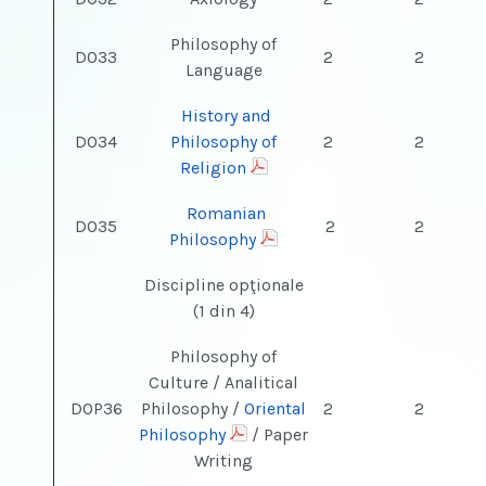
Philosophy of
DO33
2
2
Language
History and
DO34
Philosophy of
2
2
Religion
Romanian
DO35
2
2
Philosophy
Discipline opţionale
(1 din 4)
Philosophy of
Culture / Analitical
DOP36
Philosophy /
Oriental
2
2
Philosophy
/ Paper
Writing