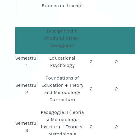
Examen de Licenţă
Discipline din
modulul psiho-
pedagogic
Semestrul
Educational
2
2
1
Psychology
Foundations of
Semestrul
Education + Theory
2
2
2
and Metodology
Curriculum
Pedagogie II (Teoria
şi Metodologia
Semestrul
Instruirii + Teoria şi
2
2
3
Metodologia