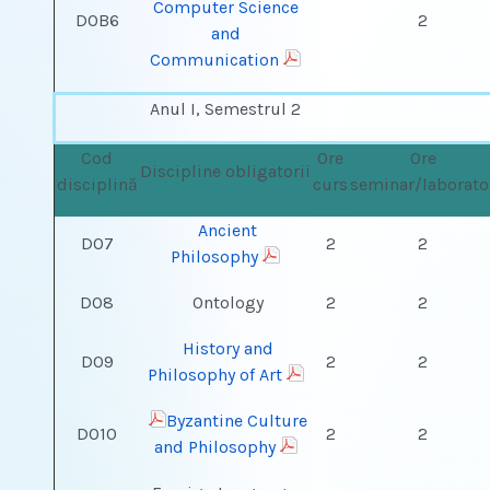
Computer Science
DOB6
2
and
Communication
Anul I, Semestrul 2
Cod
Ore
Ore
Discipline obligatorii
disciplină
curs
seminar/laborato
Ancient
DO7
2
2
Philosophy
DO8
Ontology
2
2
History and
DO9
2
2
Philosophy of Art
Byzantine Culture
DO10
2
2
and Philosophy