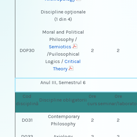
Discipline opţionale
(1 din 4)
Moral and Political
Philosophy /
Semiotics
DOP30
2
2
/Puilosophical
Logics /
Critical
Theory
Anul III, Semestrul 6
Cod
Ore
Ore
Discipline obligatorii
disciplină
curs
seminar/laborato
Contemporary
DO31
2
2
Philosophy
DO32
Axiology
2
2