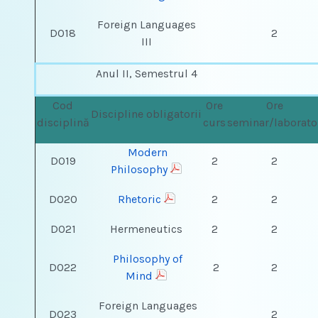
Foreign Languages
DO18
2
III
Anul II, Semestrul 4
Cod
Ore
Ore
Discipline obligatorii
disciplină
curs
seminar/laborato
Modern
DO19
2
2
Philosophy
DO20
Rhetoric
2
2
DO21
Hermeneutics
2
2
Philosophy of
DO22
2
2
Mind
Foreign Languages
DO23
2