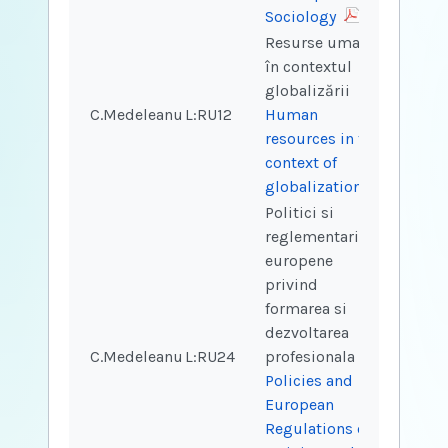
Sociology
Resurse umane
în contextul
globalizării
C.Medeleanu
L:RU12
Human
2
2
resources in the
context of
globalization
Politici si
reglementari
europene
privind
formarea si
dezvoltarea
C.Medeleanu
L:RU24
profesionala
2
2
Policies and
European
Regulations on