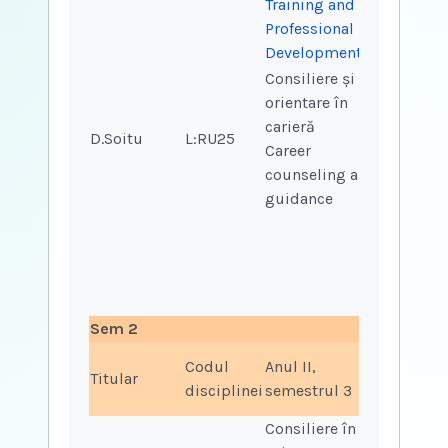
Training and
Professional
Development
Consiliere și
orientare în
carieră
D.Soitu
L:RU25
2
2
Career
counseling and
guidance
Sem 2
Codul
Anul II,
Ore
Ore
Titular
disciplinei
semestrul 3
curs
sem
Consiliere în