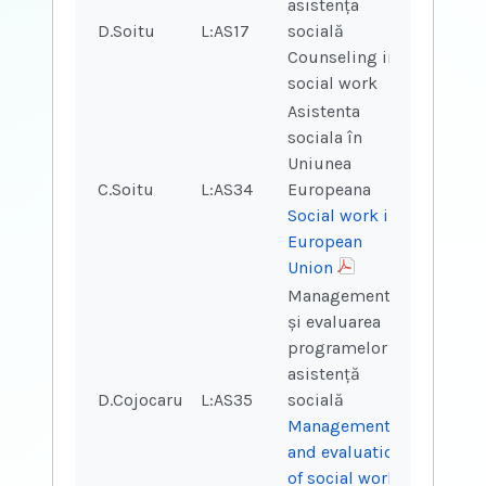
asistența
D.Soitu
L:AS17
socială
2
Counseling in
social work
Asistenta
sociala în
Uniunea
C.Soitu
L:AS34
Europeana
2
2
Social work in
European
Union
Managementul
și evaluarea
programelor de
asistență
D.Cojocaru
L:AS35
socială
2
Management
and evaluation
of social work