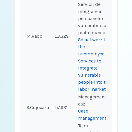
Servicii de
integrare a
persoanelor
vulnerabile pe
piața muncii
M.Radoi
L:AS29
2
1
Social work for
the
unemployed.
Services to
integrate
vulnerable
people into the
labor market
Management de
caz
S.Cojocaru
L:AS31
2
1
Case
management
Teorii