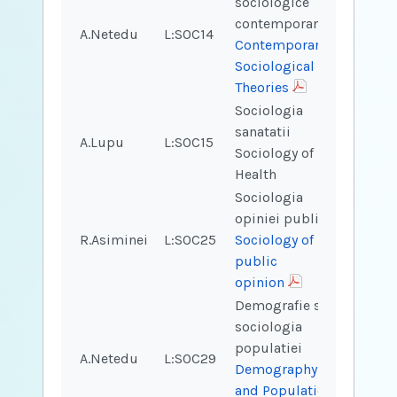
sociologice
contemporane
A.Netedu
L:SOC14
2
2
Contemporary
Sociological
Theories
Sociologia
sanatatii
A.Lupu
L:SOC15
2
2
Sociology of
Health
Sociologia
opiniei publice
R.Asiminei
L:SOC25
Sociology of
2
2
public
opinion
Demografie si
sociologia
populatiei
A.Netedu
L:SOC29
2
2
Demography
and Population