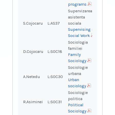
programs
Supervizarea in
asistenta
S.Cojocaru
L:AS37
sociala
2
1
Supervising in
Social Work
Sociologia
familiei
D.Cojocaru
L:SOC18
2
2
Family
Sociology
Sociologie
urbana
A.Netedu
L:SOC30
2
2
Urban
sociology
Sociologie
politica
R.Asiminei
L:SOC31
2
2
Political
Sociology