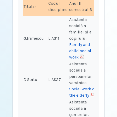
Codul
Anul II,
Ore
Ore
Titular
disciplinei
semestrul 3
curs
sem
Asistența
socială a
familiei și a
G.Irimescu
L:AS11
copilului
2
2
Family and
child social
work
Asistenta
sociala a
persoanelor
D.Soitu
L:AS27
2
varstnice
Social work of
the elderly
Asistența
socială a
șomerilor.