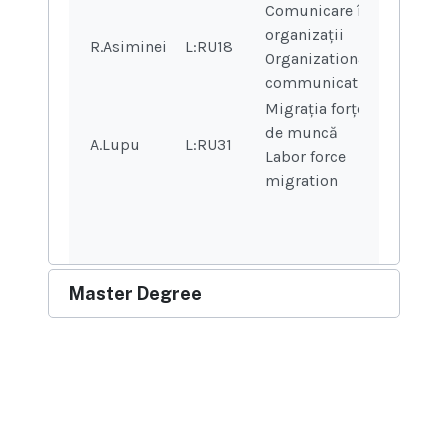
Comunicare în
organizații
R.Asiminei
L:RU18
2
2
Organizational
communication
Migrația forței
de muncă
A.Lupu
L:RU31
2
2
Labor force
migration
Master Degree