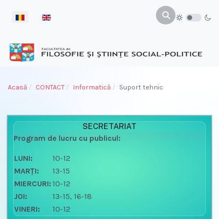
Selectați limba dvs
Acasă
CONTACT
Informatică
Suport tehnic
SECRETARIAT
Program de lucru cu publicul:
LUNI:
10-12
MARŢI:
13-15
MIERCURI:
10-12
JOI:
13-15, 16-18
VINERI:
10-12