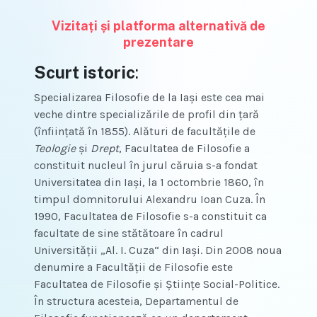
Vizitați și platforma alternativă de
prezentare
Scurt istoric
:
Specializarea Filosofie de la Iași este cea mai
veche dintre specializările de profil din țară
(înființată în 1855). Alături de facultăţile de
Teologie
şi
Drept
, Facultatea de Filosofie a
constituit nucleul în jurul căruia s-a fondat
Universitatea din Iaşi, la 1 octombrie 1860, în
timpul domnitorului Alexandru Ioan Cuza. În
1990, Facultatea de Filosofie s-a constituit ca
facultate de sine stătătoare în cadrul
Universităţii „Al. I. Cuza“ din Iaşi. Din 2008 noua
denumire a Facultăţii de Filosofie este
Facultatea de Filosofie şi Știinţe Social-Politice.
În structura acesteia, Departamentul de