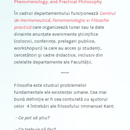
Phenomenology, and Practical Philosophy
În cadrul departamentului funcționează
Centrul
de Hermeneutică, Fenomenologie si Filosofie
practică
care organizează lunar sau la date
dinainte anunțate evenimente științifice
(colocvii, conferințe, prelegeri publice,
workshopuri) la care au acces și studenți,
cercetători și cadre didactice, inclusiv din
celelalte departamente ale Facultății.
****
Filosofia este studiul problemelor
fundamentale ale existenței umane. Cea mai
bună definiție ar fi cea conturată cu ajutorul
celor 4 întrebări ale filosofului Immanuel Kant:
- Ce pot să ș
tiu?
- Ce trebuie să fac?