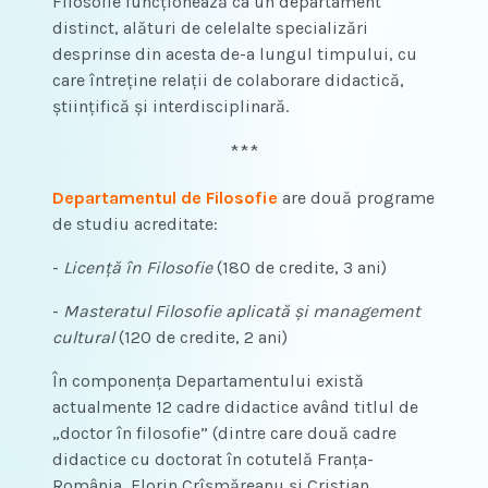
Filosofie funcționează ca un departament
distinct, alături de celelalte specializări
desprinse din acesta de-a lungul timpului, cu
care întreține relații de colaborare didactică,
științifică și interdisciplinară.
***
Departamentul de Filosofie
are două programe
de studiu acreditate:
-
Licen
ț
ă în Filosofie
(180 de credite, 3 ani)
-
Masteratul Filosofie aplicată
ș
i management
cultural
(120 de credite, 2 ani)
În componența Departamentului există
actualmente 12 cadre didactice având titlul de
„doctor în filosofie” (dintre care două cadre
didactice cu doctorat în cotutelă Franța-
România, Florin Crîșmăreanu și Cristian