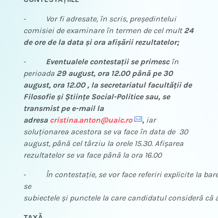
-
Vor fi adresate, în scris, preşedintelui
comisiei de examinare în termen de cel mult
24
de ore de la data şi ora
afişării rezultatelor;
-
Eventualele contestații se primesc
în
perioada
29 august, ora 12.00 până pe 30
august, ora 12.00 , la secretariatul facultății de
Filosofie şi Ştiinţe Social-Politice sau, se
transmist pe e-mail la
adresa
cristina.anton
@uaic.ro
,
iar
soluționarea acestora se va face în data de 30
august, până cel târziu la orele 15.30. Afişarea
rezultatelor se va face până la ora 16.00
-
În contestaţie, se vor face referiri explicite la 
se
subiectele şi punctele la care candidatul consideră că 
TAXĂ