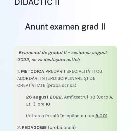
DIDACTIC II
Anunt examen grad II
Examenul de gradul II – sesiunea august
2022,
se va desfăşura astfel:
1.
METODICA
PREDĂRII SPECIALITĂŢII CU
ABORDĂRI INTERDISCIPLINARE ŞI DE
CREATIVITATE (probă scrisă)
26 august 2022
, Amfiteatrul II8 (Corp A,
Et. I), ora
10
(Intrarea în sală începând cu ora
9.00
)
2.
PEDAGOGIE
(probă orală)