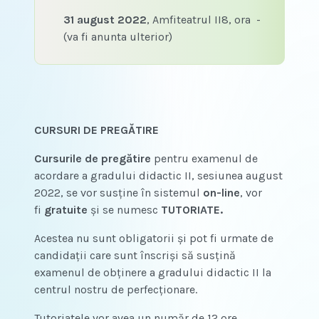
31 august 2022
, Amfiteatrul II8, ora -
(va fi anunta ulterior)
CURSURI DE PREGĂTIRE
Cursurile de pregătire
pentru examenul de
acordare a gradului didactic II, sesiunea august
2022, se vor susține în sistemul
on-line
, vor
fi
gratuite
și se numesc
TUTORIATE.
Acestea nu sunt obligatorii și pot fi urmate de
candidații care sunt înscriși să susțină
examenul de obținere a gradului didactic II la
centrul nostru de perfecționare.
Tutoriatele vor avea un număr de 12 ore,