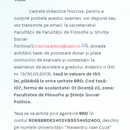
Cadrele didactice înscrise, pentru a
susține probele acestui examen, vor depune sau
vor transmite pe email, la secretariatul
Facultăţii de Facultăţii de Filosofie şi Ştiinţe
Social-
Politice/(
cristina.anton@uaic.ro
), dovada
achitării taxei de procesare dosar şi plata
comisiilor de evaluare şi contestaţii la
examenul de acordare a gradului didactic II (HS
nr. 13/30.05.2013),
taxă in valoare de 150
lei, plătibilă la orice unitate BRD. Cod taxă:
107, forma de scolaritate: 01 (licenţă zi), zona:
Facultatea de Filosofie şi Ştiinţe Social-
Politice.
Taxa se va achita prin agenţiile
BRD
în
contul
RO68BRDE240SV89534452400,
deschis
pe numele Universităţii "Alexandru Ioan Cuza"