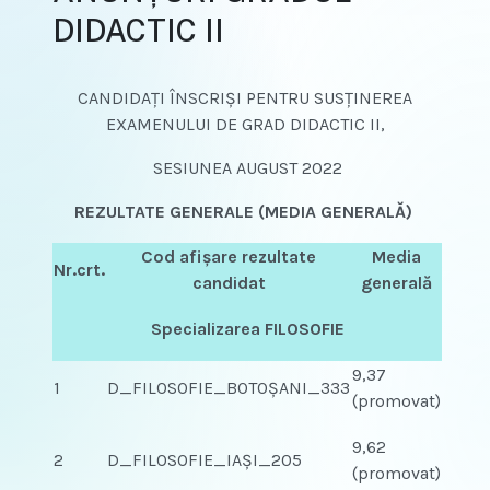
DIDACTIC II
CANDIDAŢI ÎNSCRIŞI PENTRU SUSŢINEREA
EXAMENULUI DE GRAD DIDACTIC II,
SESIUNEA AUGUST 2022
REZULTATE GENERALE (MEDIA GENERALĂ)
Cod afişare rezultate
Media
Nr.crt.
candidat
generală
Specializarea FILOSOFIE
9,37
1
D_FILOSOFIE_BOTOŞANI_333
(promovat)
9,62
2
D_FILOSOFIE_IAŞI_205
(promovat)