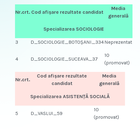
Media
Nr.crt.
Cod afişare rezultate candidat
generală
Specializarea SOCIOLOGIE
3
D_SOCIOLOGIE_BOTOŞANI_334
Neprezentat
10
4
D_SOCIOLOGIE_SUCEAVA_37
(promovat)
Cod afişare rezultate
Media
Nr.crt.
candidat
generală
Specializarea ASISTENŢĂ SOCIALĂ
10
5
D_VASLUI_59
(promovat)