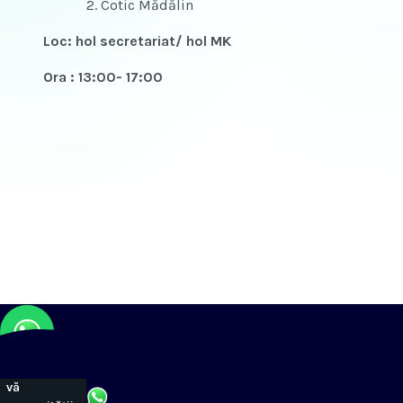
Cotic Mădălin
Loc: hol secretariat/ hol MK
Ora : 13:00- 17:00
Alăturați-
vă