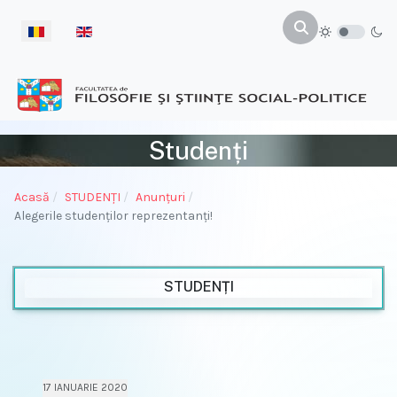
Selectați limba dvs
Studenți
Acasă
STUDENŢI
Anunțuri
Alegerile studenților reprezentanți!
STUDENȚI
17 IANUARIE 2020