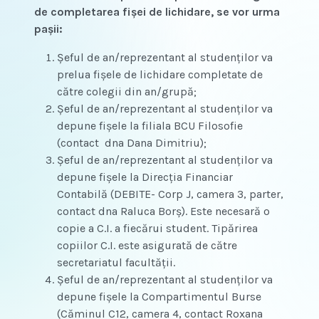
de completarea fişei de lichidare, se vor urma
paşii:
Şeful de an/reprezentant al studenţilor va
prelua fişele de lichidare completate de
către colegii din an/grupă;
Şeful de an/reprezentant al studenţilor va
depune fişele la filiala BCU Filosofie
(contact dna Dana Dimitriu);
Şeful de an/reprezentant al studenţilor va
depune fişele la Direcţia Financiar
Contabilă (DEBITE- Corp J, camera 3, parter,
contact dna Raluca Borş). Este necesară o
copie a C.I. a fiecărui student. Tipărirea
copiilor C.I. este asigurată de către
secretariatul facultăţii.
Şeful de an/reprezentant al studenţilor va
depune fişele la Compartimentul Burse
(Căminul C12, camera 4, contact Roxana