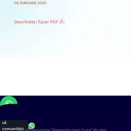
06 FEBRUARIE 2020
Deschideți fișier PDF
Alăturați-
vă
comunității
Universitatea "Alexandru Ioan Cuza" din Iași