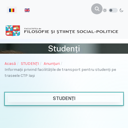
Selectați limba dvs
Studenți
Acasă
STUDENŢI
Anunțuri
Informații privind facilitățile de transport pentru studenți pe
traseele CTP Iași
STUDENȚI