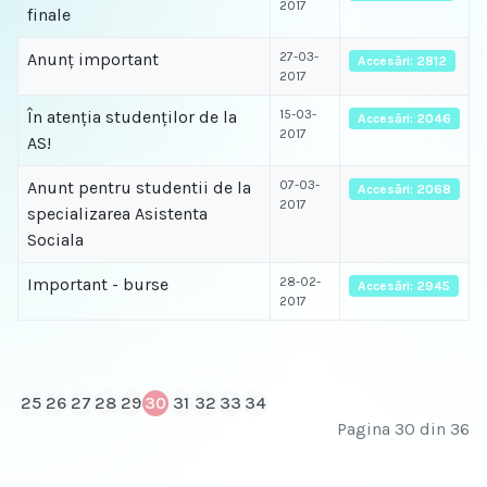
2017
finale
Anunţ important
27-03-
Accesări: 2812
2017
În atenţia studenţilor de la
15-03-
Accesări: 2046
2017
AS!
Anunt pentru studentii de la
07-03-
Accesări: 2068
2017
specializarea Asistenta
Sociala
Important - burse
28-02-
Accesări: 2945
2017
25
26
27
28
29
30
31
32
33
34
Pagina 30 din 36