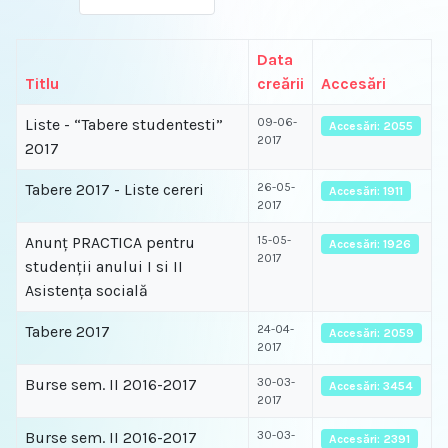
Data
Titlu
creării
Accesări
Liste - “Tabere studentesti”
09-06-
Accesări: 2055
2017
2017
Tabere 2017 - Liste cereri
26-05-
Accesări: 1911
2017
Anunţ PRACTICA pentru
15-05-
Accesări: 1926
2017
studenţii anului I si II
Asistenţa socială
Tabere 2017
24-04-
Accesări: 2059
2017
Burse sem. II 2016-2017
30-03-
Accesări: 3454
2017
Burse sem. II 2016-2017
30-03-
Accesări: 2391