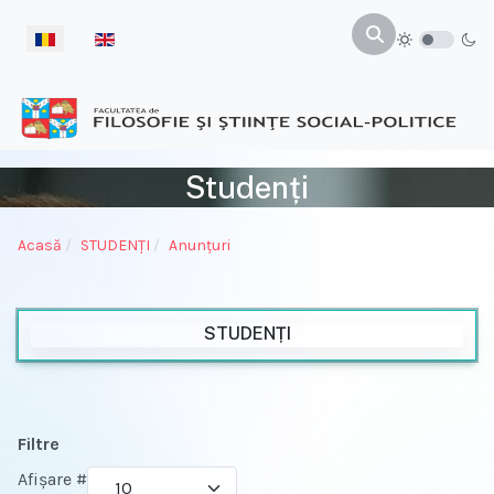
Selectați limba dvs
Studenți
Acasă
STUDENŢI
Anunțuri
STUDENȚI
Filtre
Afișare #