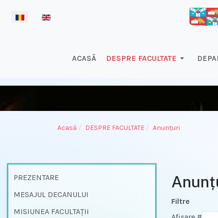
Selectați limba dvs
ACASĂ
DESPRE FACULTATE
DEPA
Acasă
DESPRE FACULTATE
Anunțuri
PREZENTARE
Anunțu
MESAJUL DECANULUI
Filtre
MISIUNEA FACULTAȚII
Afișare #