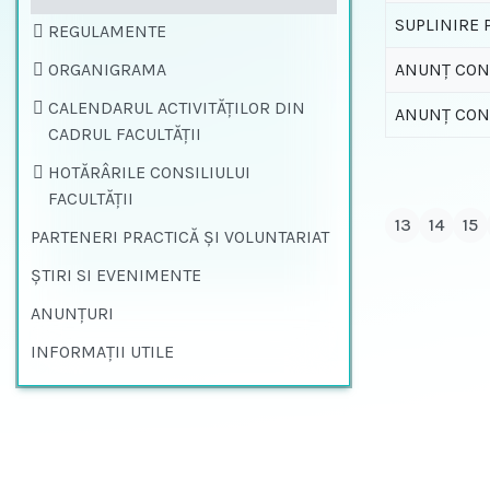
SUPLINIRE P
REGULAMENTE
ORGANIGRAMA
ANUNȚ CONC
CALENDARUL ACTIVITĂȚILOR DIN
ANUNȚ CONC
CADRUL FACULTĂȚII
HOTĂRÂRILE CONSILIULUI
FACULTĂŢII
13
14
15
PARTENERI PRACTICĂ ȘI VOLUNTARIAT
ŞTIRI SI EVENIMENTE
ANUNȚURI
INFORMAŢII UTILE