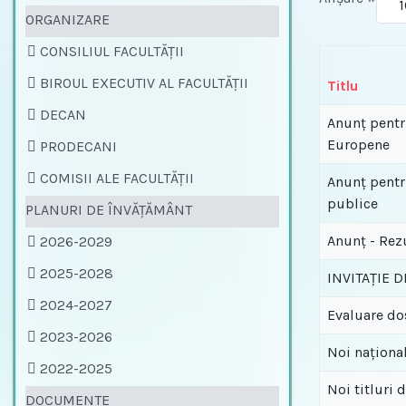
ORGANIZARE
CONSILIUL FACULTĂŢII
BIROUL EXECUTIV AL FACULTĂŢII
Titlu
DECAN
Anunţ pentru
Europene
PRODECANI
COMISII ALE FACULTĂŢII
Anunţ pentru
publice
PLANURI DE ÎNVĂŢĂMÂNT
Anunț - Rez
2026-2029
2025-2028
INVITAȚIE D
2024-2027
Evaluare do
2023-2026
Noi naționa
2022-2025
Noi titluri 
DOCUMENTE