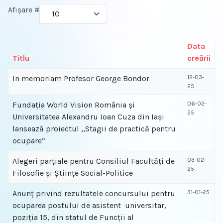
Afișare #
Data
Titlu
creării
In memoriam Profesor George Bondor
12-03-
25
Fundația World Vision România și
06-02-
25
Universitatea Alexandru Ioan Cuza din Iași
lansează proiectul ,,Stagii de practică pentru
ocupare”
Alegeri parțiale pentru Consiliul Facultăți de
03-02-
25
Filosofie și Științe Social-Politice
Anunț privind rezultatele concursului pentru
31-01-25
ocuparea postului de asistent universitar,
poziția 15, din statul de Funcții al