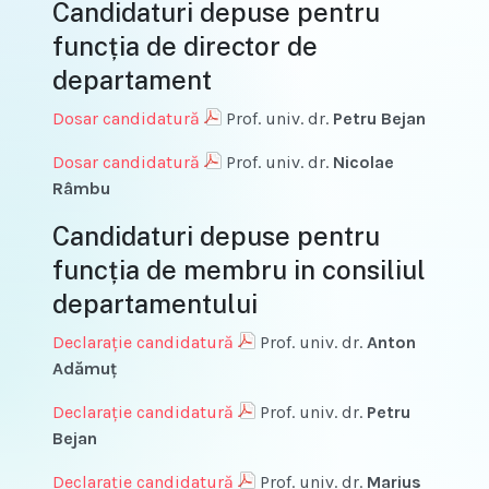
Candidaturi depuse pentru
funcția de director de
departament
Dosar candidatură
Prof. univ. dr.
Petru Bejan
Dosar candidatură
Prof. univ. dr.
Nicolae
Râmbu
Candidaturi depuse pentru
funcția de membru in consiliul
departamentului
Declarație candidatură
Prof. univ. dr.
Anton
Adămuţ
Declarație candidatură
Prof. univ. dr.
Petru
Bejan
Declarație candidatură
Prof. univ. dr.
Marius