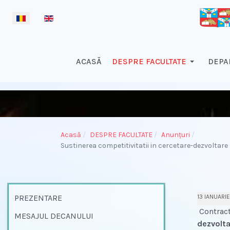
Selectați limba dvs
ACASĂ
DESPRE FACULTATE
DEPA
Acasă
DESPRE FACULTATE
Anunțuri
Sustinerea competitivitatii in cercetare-dezvoltare s
PREZENTARE
13 IANUARI
Contract
MESAJUL DECANULUI
dezvolta