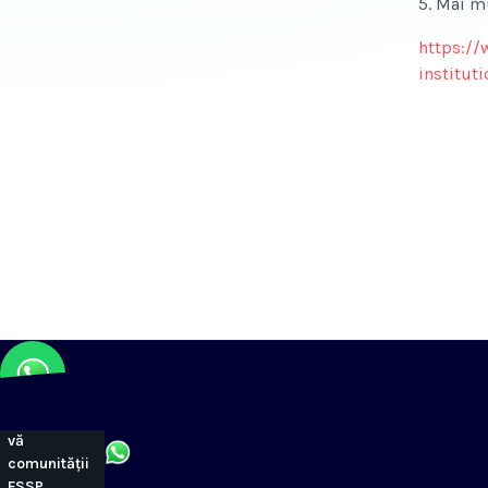
5. Mai m
https://
institut
Alăturați-
vă
comunității
FSSP