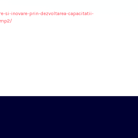
e-si-inovare-prin-dezvoltarea-capacitatii-
-imp2/