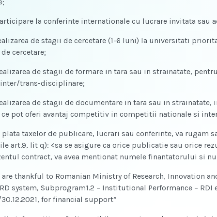
e;
articipare la conferinte internationale cu lucrare invitata sau 
realizarea de stagii de cercetare (1-6 luni) la universitati pr
 de cercetare;
ealizarea de stagii de formare in tara sau in strainatate, pentr
inter/trans-disciplinare;
ealizarea de stagii de documentare in tara sau in strainatate, 
ce pot oferi avantaj competitiv in competitii nationale si inte
 plata taxelor de publicare, lucrari sau conferinte, va rugam sa
le art.9, lit q): <sa se asigure ca orice publicatie sau orice rez
zentul contract, va avea mentionat numele finantatorului si n
 are thankful to Romanian Ministry of Research, Innovation an
 RD system, Subprogram1.2 – Institutional Performance – RDI e
30.12.2021, for financial support”