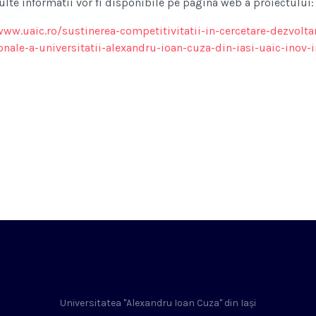
ulte informatii vor fi disponibile pe pagina web a proiectului:
www.uaic.ro/sustinerea-competitivitatii-in-cercetare-dezvoltar
ionale-a-universitatii-alexandru-ioan-cuza-din-iasi-uaic-inov
Universitatea "Alexandru Ioan Cuza" din Iași