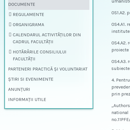
umanist
DOCUMENTE
OS1.A2. p
REGULAMENTE
OS4.A1. 
ORGANIGRAMA
institute
CALENDARUL ACTIVITĂȚILOR DIN
CADRUL FACULTĂȚII
OS4.A2. r
proiecte 
HOTĂRÂRILE CONSILIULUI
FACULTĂŢII
OS4.A3. r
subiecte 
PARTENERI PRACTICĂ ȘI VOLUNTARIAT
ŞTIRI SI EVENIMENTE
4. Pentru
prevederi
ANUNȚURI
prin pre
INFORMAŢII UTILE
„Authors
national
no.11PFE/