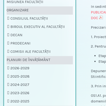
MISIUNEA FACULTAȚII
In sedin
ORGANIZARE
PUBLICA
DOC
CONSILIUL FACULTĂŢII
BIROUL EXECUTIV AL FACULTĂŢII
Precizari
DECAN
1. Proiec
PRODECANI
2. Pentr
COMISII ALE FACULTĂŢII
Etap
PLANURI DE ÎNVĂŢĂMÂNT
Etap
2026-2029
Depunere
2025-2028
Stiintific
2024-2027
3. Prin i
2023-2026
OS1.A1. p
2022-2025
domeniil