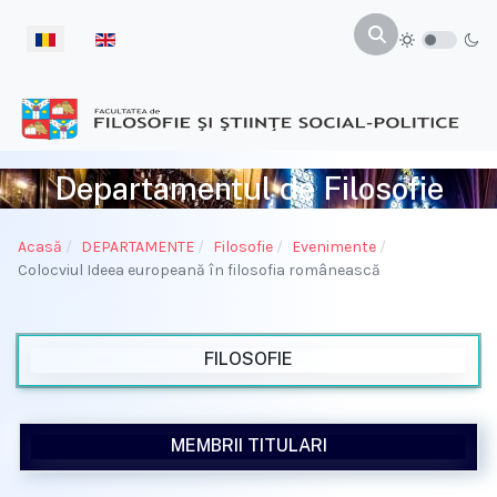
Selectați limba dvs
Departamentul de Filosofie
Acasă
DEPARTAMENTE
Filosofie
Evenimente
Colocviul Ideea europeană în filosofia românească
FILOSOFIE
MEMBRII TITULARI