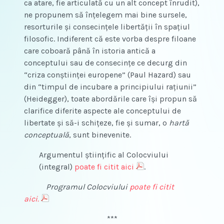
ca atare, fie articulată cu un alt concept înrudit),
ne propunem să înțelegem mai bine sursele,
resorturile și consecințele libertății în spațiul
filosofic. Indiferent că este vorba despre filoane
care coboară până în istoria antică a
conceptului sau de consecințe ce decurg din
“criza conștiinței europene” (Paul Hazard) sau
din “timpul de incubare a principiului rațiunii”
(Heidegger), toate abordările care își propun să
clarifice diferite aspecte ale conceptului de
libertate și să-i schițeze, fie și sumar, o
hartă
conceptuală
, sunt binevenite.
Argumentul științific al Colocviului
(integral)
poate fi citit aici
.
Programul Colocviului
poate fi citit
aici.
***