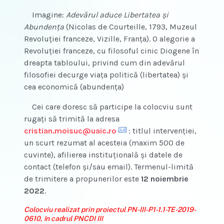
Imagine:
Adevărul aduce Libertatea și
Abundența
(Nicolas de Courteille, 1793, Muzeul
Revoluției franceze, Vizille, Franța). O alegorie a
Revoluției franceze, cu filosoful cinic Diogene în
dreapta tabloului, privind cum din adevărul
filosofiei decurge viața politică (libertatea) și
cea economică (abundența)
Cei care doresc să participe la colocviu sunt
rugați să trimită la adresa
cristian.moisuc@uaic.ro
: titlul intervenţiei,
un scurt rezumat al acesteia (maxim 500 de
cuvinte), afilierea instituțională și datele de
contact (telefon și/sau email). Termenul-limită
de trimitere a propunerilor este
12 noiembrie
2022
.
Colocviu
realizat prin proiectul PN-III-P1-1.1-TE-2019-
0610, în cadrul PNCDI III