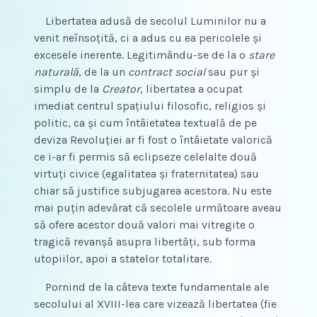
Libertatea adusă de secolul Luminilor nu a
venit neînsoțită, ci a adus cu ea pericolele și
excesele inerente. Legitimându-se de la o
stare
naturală
, de la un
contract social
sau pur și
simplu de la
Creator
, libertatea a ocupat
imediat centrul spațiului filosofic, religios și
politic, ca și cum întâietatea textuală de pe
deviza Revoluției ar fi fost o întâietate valorică
ce i-ar fi permis să eclipseze celelalte două
virtuți civice (egalitatea și fraternitatea) sau
chiar să justifice subjugarea acestora. Nu este
mai puțin adevărat că secolele următoare aveau
să ofere acestor două valori mai vitregite o
tragică revanșă asupra libertăți, sub forma
utopiilor, apoi a statelor totalitare.
Pornind de la câteva texte fundamentale ale
secolului al XVIII-lea care vizează libertatea (fie