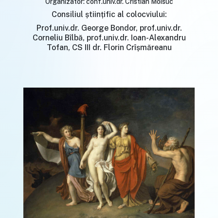
Organizator: conf.univ.dr. Cristian Moisuc
Consiliul științific al colocviului:
Prof.univ.dr. George Bondor, prof.univ.dr.
Corneliu Bîlbă, prof.univ.dr. Ioan-Alexandru
Tofan, CS III dr. Florin Crîșmăreanu