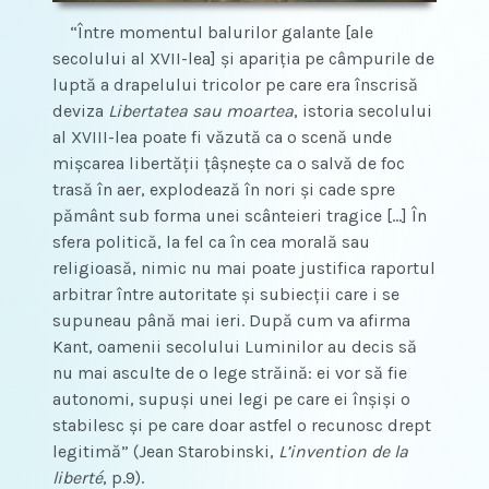
“Între momentul balurilor galante [ale
secolului al XVII-lea] și apariția pe câmpurile de
luptă a drapelului tricolor pe care era înscrisă
deviza
Libertatea sau moartea
, istoria secolului
al XVIII-lea poate fi văzută ca o scenă unde
mișcarea libertății țâșnește ca o salvă de foc
trasă în aer, explodează în nori și cade spre
pământ sub forma unei scânteieri tragice […] În
sfera politică, la fel ca în cea morală sau
religioasă, nimic nu mai poate justifica raportul
arbitrar între autoritate și subiecții care i se
supuneau până mai ieri. După cum va afirma
Kant, oamenii secolului Luminilor au decis să
nu mai asculte de o lege străină: ei vor să fie
autonomi, supuși unei legi pe care ei înșiși o
stabilesc și pe care doar astfel o recunosc drept
legitimă” (Jean Starobinski,
L’invention de la
liberté
, p.9).