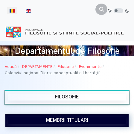
Selectați limba dvs
Departamentul de Filosofie
Acasă
DEPARTAMENTE
Filosofie
Evenimente
Colocviul național "Harta conceptuală a libertății"
FILOSOFIE
MEMBRII TITULARI