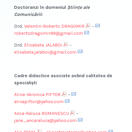
Doctoranzi în domeniul
Științe ale
Comunicării
:
Drd.
Valentin-Roberto DRAGOMIR
–
robertodragomir99@gmail.com
Drd.
Elisabeta JALABOI
–
elisabeta.jalaboi@gmail.com
Cadre didactice asociate având calitatea de
specialişti
Alina-Veronica PIFTOR
–
alinapiftor@yahoo.com
Anca-Raluca ROMANESCU
–
jane_ancaraluca@yahoo.com