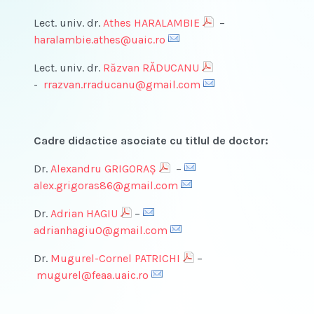
Lect. univ. dr.
Athes HARALAMBIE
–
haralambie.athes@uaic.ro
Lect. univ. dr.
Răzvan RĂDUCANU
-
rrazvan.rraducanu@gmail.com
Cadre didactice asociate cu titlul de doctor:
Dr.
Alexandru GRIGORAŞ
–
alex.grigoras86@gmail.com
Dr.
Adrian HAGIU
–
adrianhagiu0@gmail.com
Dr.
Mugurel-Cornel PATRICHI
–
mugurel@feaa.uaic.ro