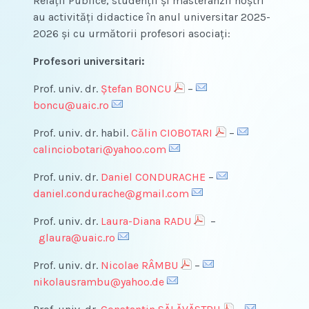
Relații Publice, studenții şi masteranzii noștri
au activități didactice în anul universitar 2025-
2026 și cu următorii profesori asociați:
Profesori universitari:
Prof. univ. dr.
Ştefan BONCU
–
boncu@uaic.ro
Prof. univ. dr. habil.
Călin CIOBOTARI
–
calinciobotari@yahoo.com
Prof. univ. dr.
Daniel CONDURACHE
–
daniel.condurache@gmail.com
Prof. univ. dr.
Laura-Diana RADU
–
glaura@uaic.ro
Prof. univ. dr.
Nicolae RÂMBU
–
nikolausrambu@yahoo.de