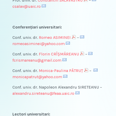
Prof. univ. dr.
Constantin SĂLĂVĂSTRU
–
csalav@uaic.ro
Conferenţiari universitari:
Conf. univ. dr.
Romeo ASIMINEI
–
romeoasiminei@yahoo.com
Conf. univ. dr.
Florin CRÎȘMĂREANU
–
fcrismareanu@gmail.com
Conf. univ. dr.
Monica-Paulina PĂTRUȚ
–
monicapatrut@yahoo.com
Conf. univ. dr. Napoleon Alexandru SIRETEANU –
alexandru.sireteanu@feaa.uaic.ro
Lectori universitari: