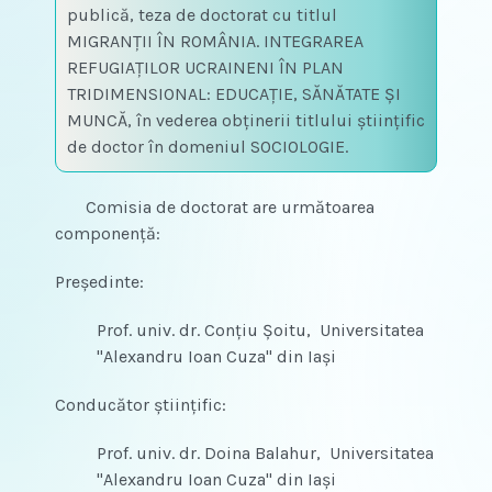
publică, teza de doctorat cu titlul
MIGRANŢII ÎN ROMÂNIA. INTEGRAREA
REFUGIAŢILOR UCRAINENI ÎN PLAN
TRIDIMENSIONAL: EDUCAŢIE, SĂNĂTATE ŞI
MUNCĂ, în vederea obţinerii titlului ştiinţific
de doctor în domeniul SOCIOLOGIE.
Comisia de doctorat are următoarea
componenţă:
Preşedinte:
Prof. univ. dr. Conţiu Şoitu, Universitatea
"Alexandru Ioan Cuza" din Iaşi
Conducător ştiinţific:
Prof. univ. dr. Doina Balahur, Universitatea
"Alexandru Ioan Cuza" din Iaşi