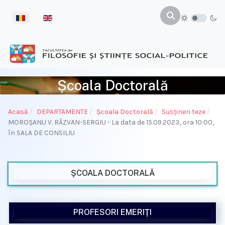
Selectați limba dvs
Școala Doctorală
Acasă
DEPARTAMENTE
Şcoala Doctorală
Susţineri teze
MOROŞANU V. RĂZVAN-SERGIU - La data de 15.09.2023, ora 10:00,
în SALA DE CONSILIU
ŞCOALA DOCTORALĂ
PROFESORI EMERIŢI