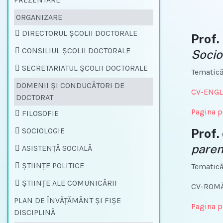
ORGANIZARE
DIRECTORUL ȘCOLII DOCTORALE
Prof.
CONSILIUL ȘCOLII DOCTORALE
Socio
SECRETARIATUL ȘCOLII DOCTORALE
Tematică
DOMENII ŞI CONDUCĂTORI DE
CV-ENGL
DOCTORAT
Pagina p
FILOSOFIE
SOCIOLOGIE
Prof.
parent
ASISTENȚĂ SOCIALĂ
ŞTIINŢE POLITICE
Tematică
ŞTIINŢE ALE COMUNICĂRII
CV-ROM
PLAN DE ÎNVĂȚĂMÂNT ŞI FIŞE
Pagina p
DISCIPLINĂ