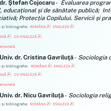
 dr. Ştefan Cojocaru
-
Evaluarea programe
l, educațional și de sănătate publică; In
ativă; Protecția Copilului. Servicii și pra
 şi bibliografie:
ROMÂNA
ENGLEZA
ĂNĂ
CV-ENGLEZĂ
ersonală
Univ. dr. Cristina Gavriluţă
-
Sociologia 
 şi bibliografie:
ROMÂNA
ENGLEZA
ĂNĂ
CV-ENGLEZĂ
ersonală
 Univ. dr. Nicu Gavriluţă
-
Sociologia relig
 şi bibliografie:
ROMÂNA
ENGLEZA