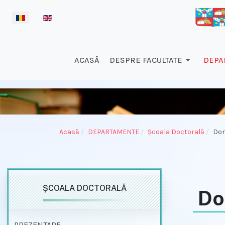
Selectați limba dvs
ACASĂ
DESPRE FACULTATE
DEPA
Acasă
DEPARTAMENTE
Şcoala Doctorală
Dom
ŞCOALA DOCTORALĂ
Do
PREZENTARE