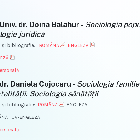
 Univ. dr. Doina Balahur
-
Sociologia popul
logie juridică
 şi bibliografie:
ROMÂNA
ENGLEZA
EZĂ
ersonală
 dr. Daniela Cojocaru
-
Sociologia familiei
alității: Sociologia sănătății
 şi bibliografie:
ROMÂNA
ENGLEZA
ĂNĂ CV-ENGLEZĂ
ersonală