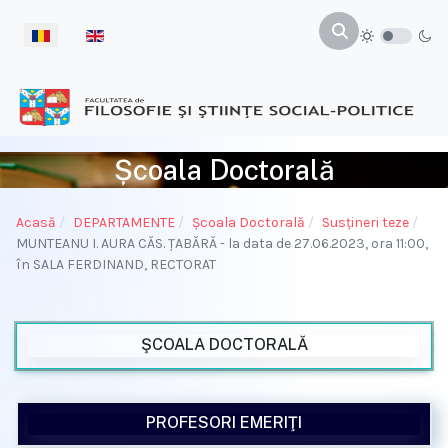
Selectați limba dvs
Școala Doctorală
Acasă
DEPARTAMENTE
Şcoala Doctorală
Susţineri teze
MUNTEANU I. AURA CĂS. ŢABĂRĂ - la data de 27.06.2023, ora 11:00,
în SALA FERDINAND, RECTORAT
ŞCOALA DOCTORALĂ
PROFESORI EMERIŢI