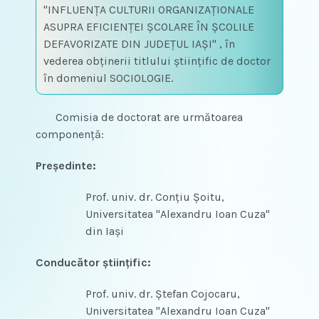
"INFLUENŢA CULTURII ORGANIZAŢIONALE
ASUPRA EFICIENŢEI ŞCOLARE ÎN ŞCOLILE
DEFAVORIZATE DIN JUDEŢUL IAŞI" , în
vederea obţinerii titlului ştiinţific de doctor
în domeniul SOCIOLOGIE.
Comisia de doctorat are următoarea
componenţă:
Preşedinte:
Prof. univ. dr. Conţiu Şoitu,
Universitatea "Alexandru Ioan Cuza"
din Iaşi
Conducător ştiinţific:
Prof. univ. dr. Ştefan Cojocaru,
Universitatea "Alexandru Ioan Cuza"