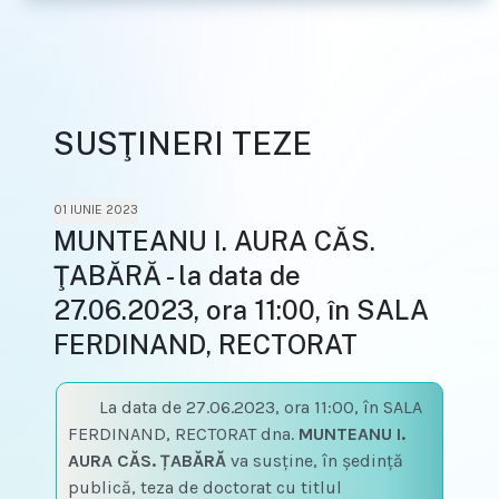
SUSŢINERI TEZE
01 IUNIE 2023
MUNTEANU I. AURA CĂS.
ŢABĂRĂ - la data de
27.06.2023, ora 11:00, în SALA
FERDINAND, RECTORAT
La data de 27.06.2023, ora 11:00, în SALA
FERDINAND, RECTORAT dna.
MUNTEANU I.
AURA CĂS. ŢABĂRĂ
va susţine, în şedinţă
publică, teza de doctorat cu titlul