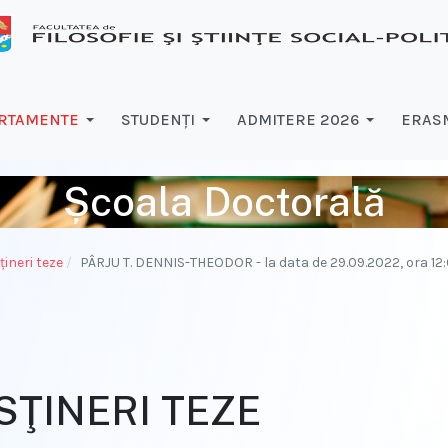
RTAMENTE
STUDENŢI
ADMITERE 2026
ERASM
Școala Doctorală
ţineri teze
PÂRJU T. DENNIS-THEODOR - la data de 29.09.2022, ora 12
SŢINERI TEZE