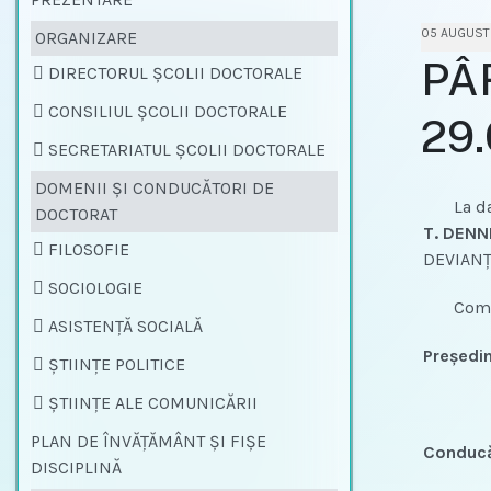
05 AUGUST
ORGANIZARE
PÂR
DIRECTORUL ȘCOLII DOCTORALE
CONSILIUL ȘCOLII DOCTORALE
29.
SECRETARIATUL ȘCOLII DOCTORALE
DOMENII ŞI CONDUCĂTORI DE
La data 
DOCTORAT
T. DEN
FILOSOFIE
DEVIANŢE
SOCIOLOGIE
Comisia
ASISTENȚĂ SOCIALĂ
Preşedin
ŞTIINŢE POLITICE
ŞTIINŢE ALE COMUNICĂRII
PLAN DE ÎNVĂȚĂMÂNT ŞI FIŞE
Conducăt
DISCIPLINĂ