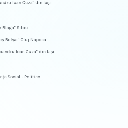
andru Ioan Cuza" din Iaşi
n Blaga" Sibiu
beş Bolyai" Cluj Napoca
exandru Ioan Cuza" din Iaşi
ţe Social - Politice.