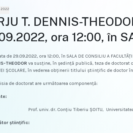
 2022
JU T. DENNIS-THEODOR 
09.2022, ora 12:00, în
de 29.09.2022, ora 12:00, în SALA DE CONSILIU A FACULTĂŢII
NIS-THEODOR
va susţine, în şedinţă publică, teza de doctora
I ŞCOLARE, în vederea obţinerii titlului ştiinţific de doctor
 de doctorat are următoarea componenţă:
te:
Prof. univ. dr. Conţiu Tiberiu ŞOITU, Universitat
or ştiinţific: