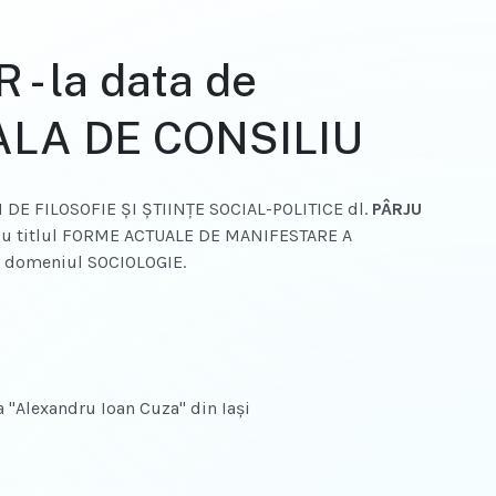
- la data de
 SALA DE CONSILIU
 DE FILOSOFIE ŞI ŞTIINŢE SOCIAL-POLITICE dl.
PÂRJU
t cu titlul FORME ACTUALE DE MANIFESTARE A
 în domeniul SOCIOLOGIE.
ea "Alexandru Ioan Cuza" din Iaşi