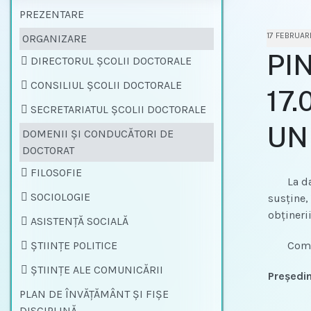
PREZENTARE
17 FEBRUAR
ORGANIZARE
PIN
DIRECTORUL ȘCOLII DOCTORALE
CONSILIUL ȘCOLII DOCTORALE
17.
SECRETARIATUL ȘCOLII DOCTORALE
UN
DOMENII ŞI CONDUCĂTORI DE
DOCTORAT
FILOSOFIE
La data
SOCIOLOGIE
susţine,
obţineri
ASISTENȚĂ SOCIALĂ
ŞTIINŢE POLITICE
Comisia
ŞTIINŢE ALE COMUNICĂRII
Preşedin
PLAN DE ÎNVĂȚĂMÂNT ŞI FIŞE
DISCIPLINĂ