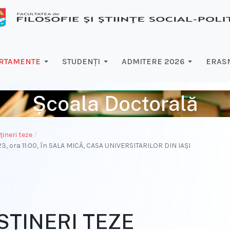
RTAMENTE
STUDENŢI
ADMITERE 2026
ERASM
Școala Doctorală
ţineri teze
23, ora 11:00, în SALA MICĂ, CASA UNIVERSITARILOR DIN IAŞI
SŢINERI TEZE