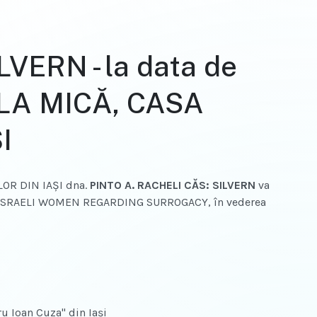
VERN - la data de
SALA MICĂ, CASA
I
LOR DIN IAŞI dna.
PINTO A. RACHELI CĂS: SILVERN
va
 BY ISRAELI WOMEN REGARDING SURROGACY, în vederea
ru Ioan Cuza" din Iaşi