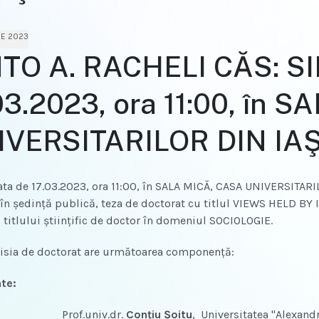
IE 2023
TO A. RACHELI CĂS: SIL
03.2023, ora 11:00, în 
IVERSITARILOR DIN IAŞ
 de 17.03.2023, ora 11:00, în SALA MICĂ, CASA UNIVERSITARI
 în şedinţă publică, teza de doctorat cu titlul VIEWS HELD
i titlului ştiinţific de doctor în domeniul SOCIOLOGIE.
 de doctorat are următoarea componenţă:
te:
Prof.univ.dr.
Conţiu Şoitu
, Universitatea "Alexand