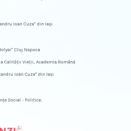
xandru Ioan Cuza" din Iaşi
Bolyai" Cluj Napoca
e a Calității Vieții, Academia Română
xandru Ioan Cuza" din Iaşi
ţe Social - Politice.