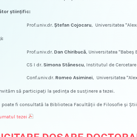
or ştiinţific:
Prof.univ.dr.
Ştefan Cojocaru
, Universitatea "Ale
i:
Prof.univ.dr.
Dan Chiribucă
, Universitatea "Babeş 
CS I dr.
Simona Stănescu
, Institutul de Cercetar
Conf.univ.dr.
Romeo Asiminei
, Universitatea "Ale
ăm să participaţi la şedinţa de susţinere a tezei.
te fi consultată la Biblioteca Facultăţii de Filosofie şi Ştiin
matul tezei