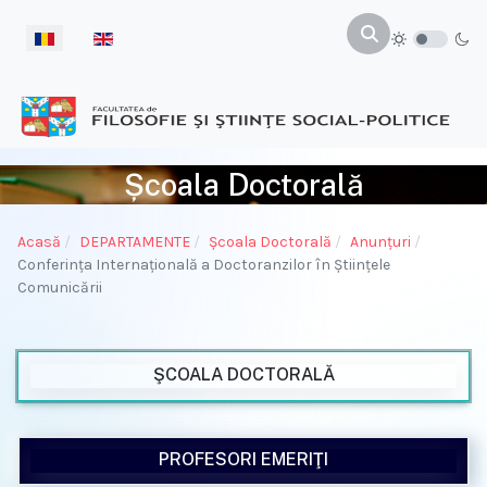
Selectați limba dvs
Școala Doctorală
Acasă
DEPARTAMENTE
Şcoala Doctorală
Anunţuri
Conferința Internațională a Doctoranzilor în Științele
Comunicării
ŞCOALA DOCTORALĂ
PROFESORI EMERIŢI