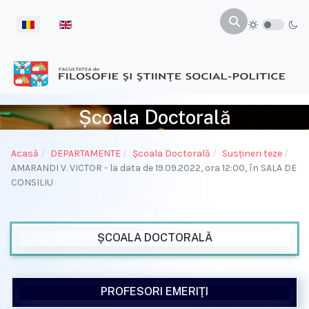
Selectați limba dvs
Școala Doctorală
Acasă
DEPARTAMENTE
Şcoala Doctorală
Susţineri teze
AMARANDI V. VICTOR - la data de 19.09.2022, ora 12:00, în SALA DE
CONSILIU
ŞCOALA DOCTORALĂ
PROFESORI EMERIŢI