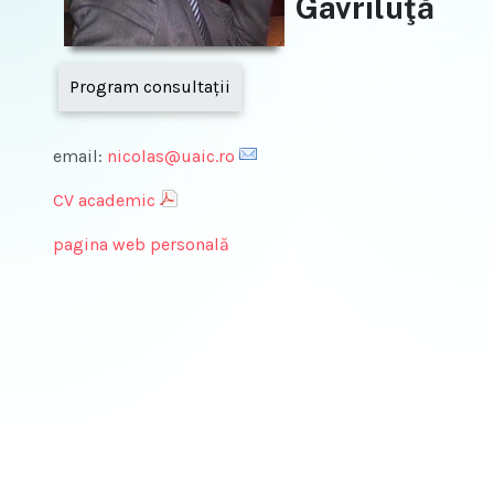
Gavriluţă
Program consultaţii
email:
nicolas@uaic.ro
CV academic
pagina web personală