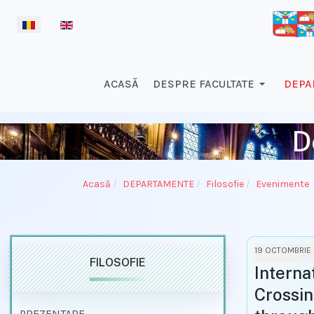
Selectați limba dvs
ACASĂ
DESPRE FACULTATE
DEPA
D
Acasă
DEPARTAMENTE
Filosofie
Evenimente
19 OCTOMBRIE 
FILOSOFIE
Interna
Crossi
PREZENTARE