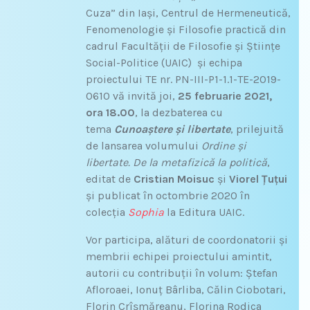
Cuza” din Iași, Centrul de Hermeneutică,
Fenomenologie și Filosofie practică din
cadrul Facultății de Filosofie și Științe
Social-Politice (UAIC) și echipa
proiectului TE nr. PN-III-P1-1.1-TE-2019-
0610 vă invită joi,
25 februarie 2021,
ora 18.00
, la dezbaterea cu
tema
Cunoaștere și libertate
, prilejuită
de lansarea volumului
Ordine și
libertate.
De la metafizică la politică
,
editat de
Cristian Moisuc
și
Viorel Țuțui
și publicat în octombrie 2020 în
colecția
Sophia
la Editura UAIC.
Vor participa, alături de coordonatorii și
membrii echipei proiectului amintit,
autorii cu contribuții în volum: Ștefan
Afloroaei, Ionuț Bârliba, Călin Ciobotari,
Florin Crîșmăreanu, Florina Rodica