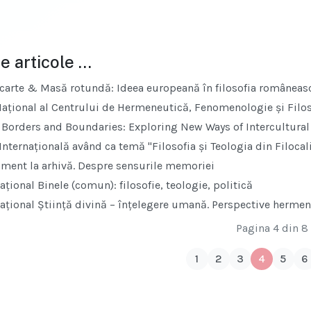
e articole …
carte & Masă rotundă: Ideea europeană în filosofia românească
ațional al Centrului de Hermeneutică, Fenomenologie și Filos
Borders and Boundaries: Exploring New Ways of Intercultura
nternațională având ca temă "Filosofia și Teologia din Filocal
ent la arhivă. Despre sensurile memoriei
țional Binele (comun): filosofie, teologie, politică
ațional Știință divină – înțelegere umană. Perspective herme
Pagina 4 din 8
1
2
3
4
5
6