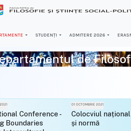
RTAMENTE
STUDENŢI
ADMITERE 2026
ERASM
epartamentul de Filosof
2021
01 OCTOMBRIE 2021
tional Conference -
Colocviul naționa
ng Boundaries
și normă