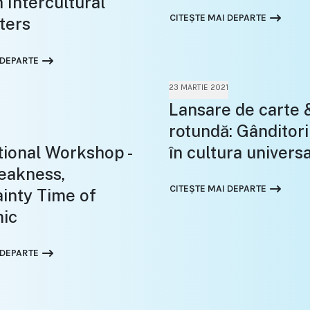
 Intercultural
CITEȘTE MAI DEPARTE
ters
 DEPARTE
23 MARTIE 2021
Lansare de carte
rotundă: Gânditor
tional Workshop -
în cultura univers
eakness,
CITEȘTE MAI DEPARTE
inty Time of
ic
 DEPARTE