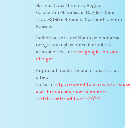
Hariga, Diana Mărgărit, Bogdan
Constantin Mihăilescu, Bogdan Olaru,
Tudor-Ștefan Rotaru și Cosmin-Florentin
Spaschi.
Întâlnirea se va desfășura pe platforma
Google Meet și va putea fi urmărită
accesând link-ul:
meet.google.com/apt-
dffs-gor
.
Cuprinsul lucrării poate fi consultat pe
site-ul
Editurii:
http://www.editura.uaic.ro/produse
aparitii/ordine-si-libertate-de-la-
metafizica-la-politica-1777/1/1
.