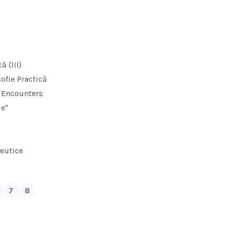
 (III)
ofie Practică
l Encounters
ie"
neutice
7
8