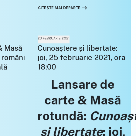
CITEȘTE MAI DEPARTE
23 FEBRUARIE 2021
 & Masă
Cunoaștere și libertate:
i români
joi, 25 februarie 2021, ora
ală
18:00
Lansare de
carte & Masă
rotundă:
Cunoaș
și libertate
: joi,