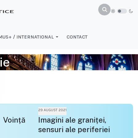
US+ / INTERNATIONAL
CONTACT
ie
29 AUGUST 2021
l Voință
Imagini ale graniței,
sensuri ale periferiei