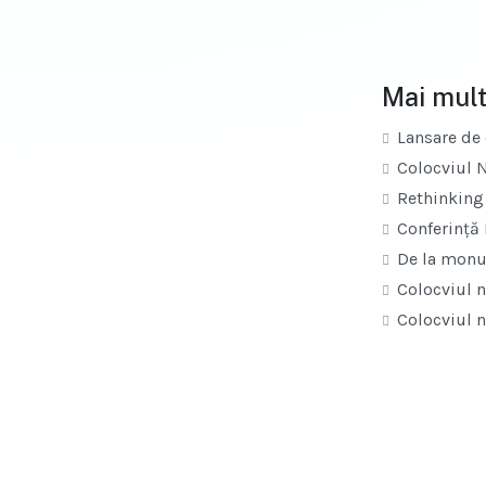
Mai mult
Lansare de 
Colocviul N
Rethinking 
Conferință I
De la monum
Colocviul na
Colocviul n