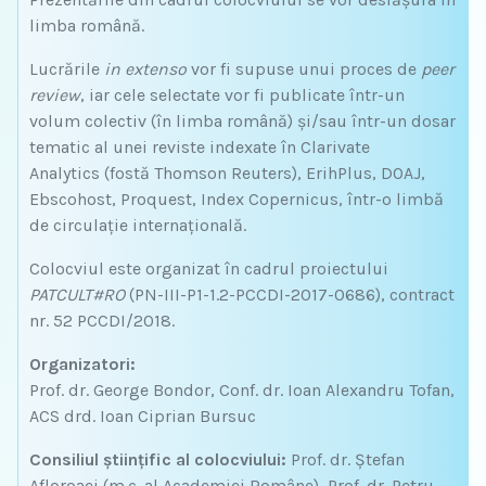
limba română.
Lucrările
in extenso
vor fi supuse unui proces de
peer
review
, iar cele selectate vor fi publicate într-un
volum colectiv (în limba română) și/sau într-un dosar
tematic al unei reviste indexate în Clarivate
Analytics (fostă Thomson Reuters), ErihPlus, DOAJ,
Ebscohost, Proquest, Index Copernicus, într-o limbă
de circulație internațională.
Colocviul este organizat în cadrul proiectului
PATCULT#RO
(PN-III-P1-1.2-PCCDI-2017-0686), contract
nr. 52 PCCDI/2018.
Organizatori:
Prof. dr. George Bondor, Conf. dr. Ioan Alexandru Tofan,
ACS drd. Ioan Ciprian Bursuc
Consiliul ştiinţific al colocviului:
Prof. dr. Ştefan
Afloroaei (m.c. al Academiei Române), Prof. dr. Petru