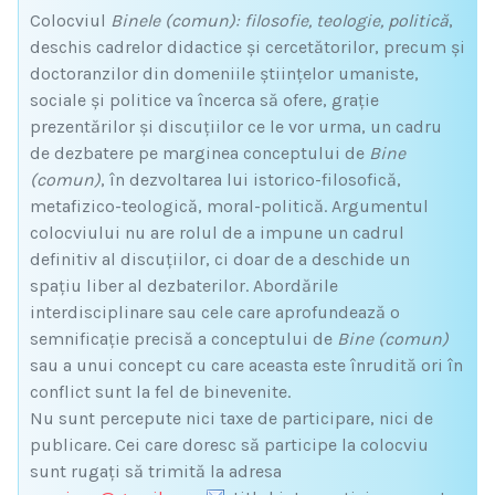
Colocviul
Binele (comun): filosofie, teologie, politică
,
deschis cadrelor didactice și cercetătorilor, precum și
doctoranzilor din domeniile ştiinţelor umaniste,
sociale și politice va încerca să ofere, grație
prezentărilor și discuțiilor ce le vor urma, un cadru
de dezbatere pe marginea conceptului de
Bine
(comun)
, în dezvoltarea lui istorico-filosofică,
metafizico-teologică, moral-politică. Argumentul
colocviului nu are rolul de a impune un cadrul
definitiv al discuțiilor, ci doar de a deschide un
spațiu liber al dezbaterilor. Abordările
interdisciplinare sau cele care aprofundează o
semnificație precisă a conceptului de
Bine (comun)
sau a unui concept cu care aceasta este înrudită ori în
conflict sunt la fel de binevenite.
Nu sunt percepute nici taxe de participare, nici de
publicare. Cei care doresc să participe la colocviu
sunt rugați să trimită la adresa