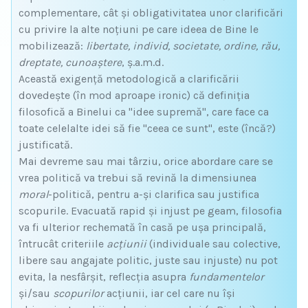
complementare, cât și obligativitatea unor clarificări
cu privire la alte noțiuni pe care ideea de Bine le
mobilizează:
libertate, individ, societate, ordine, rău,
dreptate, cunoaștere
, ș.a.m.d.
Această exigență metodologică a clarificării
dovedește (în mod aproape ironic) că definiția
filosofică a Binelui ca "idee supremă", care face ca
toate celelalte idei să fie "ceea ce sunt", este (încă?)
justificată.
Mai devreme sau mai târziu, orice abordare care se
vrea politică va trebui să revină la dimensiunea
moral
-politică, pentru a-și clarifica sau justifica
scopurile. Evacuată rapid și injust pe geam, filosofia
va fi ulterior rechemată în casă pe ușa principală,
întrucât criteriile
acțiunii
(individuale sau colective,
libere sau angajate politic, juste sau injuste) nu pot
evita, la nesfârșit, reflecția asupra
fundamentelor
și/sau
scopurilor
acțiunii, iar cel care nu își