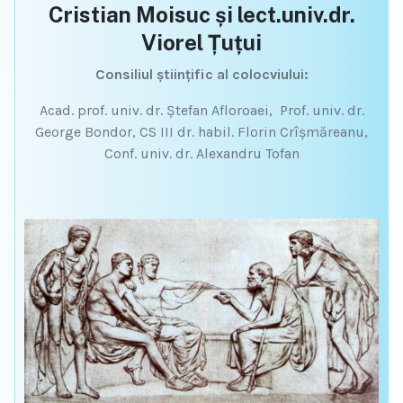
Cristian Moisuc și lect.univ.dr.
Viorel Țuțui
Consiliul ştiinţific al colocviului:
Acad. prof. univ. dr. Ştefan Afloroaei, Prof. univ. dr.
George Bondor, CS III dr. habil. Florin Crîșmăreanu,
Conf. univ. dr. Alexandru Tofan