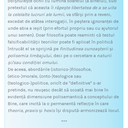
obișnuiește ochii cu lumina soarelui (a Binelui), sub
pretextul că aceasta
îi răpește libertatea de a se uita
la celelalte lucruri ale lumii
, va sfârși prin a reveni,
excedat de atâtea interogații, în peștera ignoranței de
unde abia a ieșit (prin efortul propriu sau cu ajutorul
unui semen). Doar filosofia poate reaminti că testul
falsificabilității teoriilor poate fi aplicat în politică
întrucât el se sprijină pe
finitudinea cunoașterii
și
polisemia limbajului
, deci pe o cercetare a
naturii
și/sau condiției omului
.
De aceea, abordările (istorico-)filosofice,
(etico-)morale, (onto-)teologice sau
(teologico-)politice, oricît de "definitive" s-ar
pretinde, nu reușesc decât să scoată mai bine în
evidență dimensiune polisemantică a conceptului de
Bine, care invită la o permanentă reflecție în care
theoria, praxis
și
hexis
își dispută-armonizează locul.
***