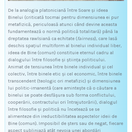
De la analogia platoniciană între Soare și ideea
Binelui (criticată tocmai pentru dimensiunea ei pur
metafizică, periculoasă atunci când devine aceasta
fundamentează o normă politică totalitară) până la
dreptatea rawlsiană ca echitate (
fairness
), care lasă
deschis spațiul multiform al binelui individual liber,
ideea de Bine (comun) constituie eternul cadru al
dialogului între filosofie și știința politicului.
Animat de tensiunea între binele individual și cel
colectiv, între binele etic și cel economic, între binele
transcendent (teologic ori metafizic) și dimensiunea
lui politic-imanentă (care amintește că o căutare a
binelui se poate desfășura sub forma conflictului,
cooperării, contractului ori întrajutorării), dialogul
între filosofie și politică nu încetează se se
alimenteze din ireductibilitatea aspectelor ideii de
Bine (comun). Imposibil de șters sau de negat, fiecare
aspect subliniază atât nevoia unei abordări