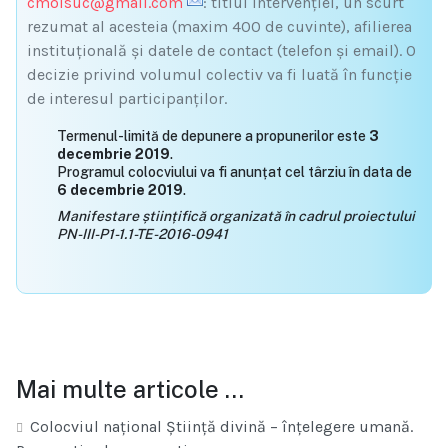
cmoisuc@gmail.com
: titlul intervenţiei, un scurt
rezumat al acesteia (maxim 400 de cuvinte), afilierea
instituțională și datele de contact (telefon și email). O
decizie privind volumul colectiv va fi luată în funcție
de interesul participanților.
Termenul-limită de depunere a propunerilor este
3
decembrie 2019
.
Programul colocviului va fi anunțat cel târziu în data de
6 decembrie 2019
.
Manifestare științifică organizată în cadrul proiectului
PN-III-P1-1.1-TE-2016-0941
Mai multe articole …
Colocviul național Știință divină – înțelegere umană.