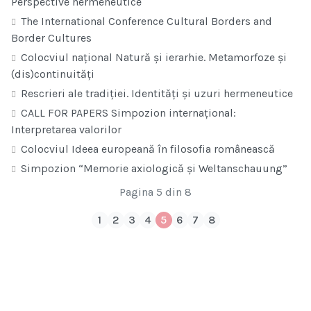
Perspective hermeneutice
The International Conference Cultural Borders and
Border Cultures
Colocviul național Natură și ierarhie. Metamorfoze și
(dis)continuități
Rescrieri ale tradiției. Identități și uzuri hermeneutice
CALL FOR PAPERS Simpozion internațional:
Interpretarea valorilor
Colocviul Ideea europeană în filosofia românească
Simpozion “Memorie axiologică şi Weltanschauung”
Pagina 5 din 8
1
2
3
4
5
6
7
8