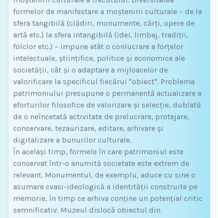
formelor de manifestare a moștenirii culturale – de la
sfera tangibilă (clădiri, monumente, cărți, opere de
artă etc.) la sfera intangibilă (idei, limbaj, tradiții,
folclor etc.) – impune atât o conlucrare a forțelor
intelectuale, științifice, politice și economice ale
societății, cât și o adaptare a mijloacelor de
valorificare la specificul fiecărui "obiect". Problema
patrimoniului presupune o permanentă actualizare a
eforturilor filosofice de valorizare și selecție, dublată
de o neîncetată activitate de prelucrare, protejare,
conservare, tezaurizare, editare, arhivare și
digitalizare a bunurilor culturale.
În același timp, formele în care patrimoniul este
conservat într-o anumită societate este extrem de
relevant. Monumentul, de exemplu, aduce cu sine o
asumare cvasi-ideologică a identității construite pe
memorie, în timp ce arhiva conține un potențial critic
semnificativ. Muzeul dislocă obiectul din