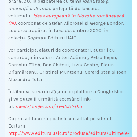
ora 18.00
, la dezbaterea cu tema
Identitate și
diferență culturală
, prilejuită de lansarea
volumului
Ideea europeană în filosofia românească
(III)
, coordonat de Ștefan Afloroaei și George Bondor.
Lucrarea a apărut în luna decembrie 2020, în
colecția
Sophia
a Editurii UAIC.
Vor participa, alături de coordonatori, autorii cu
contribuții în volum: Anton Adămuț, Petru Bejan,
Corneliu Bîlbă, Dan Chițoiu, Liviu Costin, Florin
Crîșmăreanu, Cristinel Munteanu, Gerard Stan și Ioan
Alexandru Tofan.
Întâlnirea se va desfășura pe platforma Google Meet
și va putea fi urmărită accesând link-
ul:
meet.google.com/itv-dctg-tkm
.
Cuprinsul lucrării poate fi consultat pe site-ul
Editurii:
http://www.editura.uaic.ro/produse/editura/ultimele-