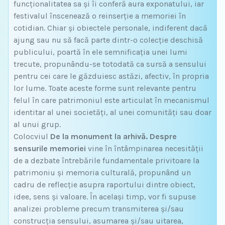
funcționalitatea sa și îi conferă aura exponatului, iar
festivalul înscenează o reinserție a memoriei în
cotidian. Chiar și obiectele personale, indiferent dacă
ajung sau nu să facă parte dintr-o colecție deschisă
publicului, poartă în ele semnificația unei lumi
trecute, propunându-se totodată ca sursă a sensului
pentru cei care le găzduiesc astăzi, afectiv, în propria
lor lume. Toate aceste forme sunt relevante pentru
felul în care patrimoniul este articulat în mecanismul
identitar al unei societăți, al unei comunități sau doar
al unui grup.
Colocviul
De la monument la arhivă. Despre
sensurile memoriei
vine în întâmpinarea necesității
de a dezbate întrebările fundamentale privitoare la
patrimoniu și memoria culturală, propunând un
cadru de reflecție asupra raportului dintre obiect,
idee, sens și valoare. În același timp, vor fi supuse
analizei probleme precum transmiterea și/sau
construcția sensului, asumarea și/sau uitarea,