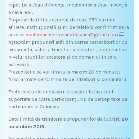
repetiția și/sau diferența, moștenirea și/sau invenția
a ceva nou.
Propunerile (titlu, rezumat de max. 350 cuvinte,
afiliere instituțională și nr. de telefon) vor fi trimise la
adresa:
conferencehermeneuticsiasi@gmail.com
.
Așteptăm propuneri atât din partea cercetătorilor cu
experiență, cât și a tinerilor cercetători, indiferent de
nivelul studiilor acestora și de domeniul în care
activează.
Prezentările se vor limita la maxim 20 de minute,
fiind urmate de 10 minute de întrebări şi comentarii.
Toate costurile deplasării şi cazării la Iaşi vor fi
suportate de către participanţi. Nu se percep taxe de
participare la Colocviu.
Data limită de trimitere a propunerilor de lucrări:
20
noiembrie 2019.
Prezentările din cadrul colocviului se vor desfășura în