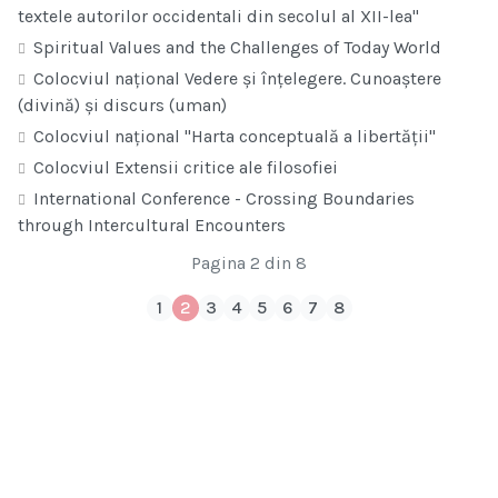
textele autorilor occidentali din secolul al XII-lea"
Spiritual Values and the Challenges of Today World
Colocviul național Vedere și înțelegere. Cunoaștere
(divină) și discurs (uman)
Colocviul național "Harta conceptuală a libertății"
Colocviul Extensii critice ale filosofiei
International Conference - Crossing Boundaries
through Intercultural Encounters
Pagina 2 din 8
1
2
3
4
5
6
7
8