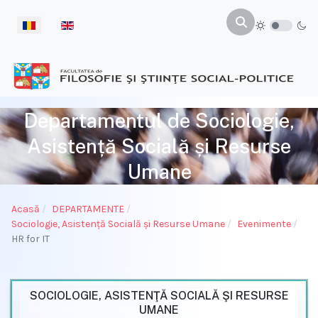
Selectați limba dvs
Departamentul de Sociologie,
Asistență Socială și Resurse
Umane
Acasă
DEPARTAMENTE
Sociologie, Asistenţă Socială și Resurse Umane
Evenimente
HR for IT
SOCIOLOGIE, ASISTENŢĂ SOCIALĂ ŞI RESURSE
UMANE