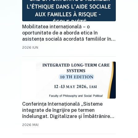
Mobilitatea internațională – o
oportunitate de a aborda etica în
asistența socială acordată familiilor în
situații de risc
2026 IUN
Conferința Internațională „Sisteme
integrate de îngrijire pe termen
îndelungat. Digitalizare şi Ȋmbãtrânire” –
Ediția a X‑a, 12–13 mai 2026, UAIC Iași
2026 MAI