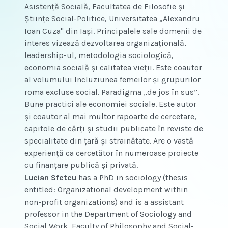
Asistenţă Socială, Facultatea de Filosofie şi
Ştiinţe Social-Politice, Universitatea „Alexandru
Ioan Cuza" din Iaşi. Principalele sale domenii de
interes vizează dezvoltarea organizațională,
leadership-ul, metodologia sociologică,
economia socială și calitatea vieții. Este coautor
al volumului Incluziunea femeilor și grupurilor
roma excluse social. Paradigma „de jos în sus”.
Bune practici ale economiei sociale. Este autor
și coautor al mai multor rapoarte de cercetare,
capitole de cărţi şi studii publicate în reviste de
specialitate din țară și strainătate. Are o vastă
experienţă ca cercetător în numeroase proiecte
cu finanţare publică şi privată.
Lucian Sfetcu
has a PhD in sociology (thesis
entitled: Organizational development within
non-profit organizations) and is a assistant
professor in the Department of Sociology and
Social Work, Faculty of Philosophy and Social-